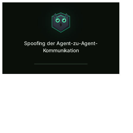
Spoofing der Agent-zu-Agent-Kommunikat
Intercept and identify spoofed messages between AI agents in a multi
Was ist Spoofing der Agent-zu-Agent-Ko
Spoofing der Agent-zu-Agent-
Unsichere Kommunikation zwischen Agenten wird in den OWASP Top 10 
Kommunikation
Was Sie lernen in Spoofing der Agent-zu
Identifizieren Sie die Sicherheitsrisiken, die mit Kommunikat
Analysieren Sie den Nachrichtenfluss zwischen Agenten, um l
Verfolgen Sie, wie ein Man-in-the-Middle-Angreifer Kommunika
Bewerten Sie die Wirksamkeit der kryptografischen Nachrichte
Wenden Sie Vertrauensgrenzen-Designprinzipien auf Multi-Age
Spoofing der Agent-zu-Agent-Kommunikati
Netzwerkinfiltration