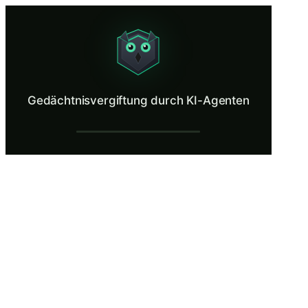
Gedächtnisvergiftung durch KI-Agenten
Detect adversarial content injected into an AI agent's persistent memory
Was ist Gedächtnisvergiftung durch KI-A
Gedächtnisvergiftung durch KI-Agenten
Speicher- und Kontextvergiftung wird in den OWASP Top 10 für Agenti
Was Sie lernen in Gedächtnisvergiftung d
Definieren Sie Memory Poisoning im Kontext von KI-Agenten m
Identifizieren Sie Verhaltensindikatoren dafür, dass die Entsc
Verfolgen Sie den Lebenszyklus eines Memory-Poisoning-Angrif
Bewerten Sie die Risiken einer sitzungsübergreifenden Speich
Wenden Sie Techniken zur Überprüfung der Speicherintegrität 
Gedächtnisvergiftung durch KI-Agenten —
API-Aufklärung