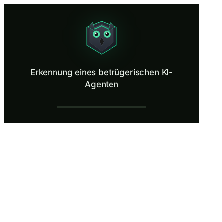
Erkennung eines betrügerischen KI-Agent
Investigate a compromised AI agent that appears functional while sil
Was ist Erkennung eines betrügerischen K
Erkennung eines betrügerischen KI-
Schurkenagenten werden in den OWASP Top 10 für Agenten-KI-Anwendung
Agenten
Was Sie lernen in Erkennung eines betrüg
Definieren Sie das Verhalten unerwünschter Agenten und unter
Identifizieren Sie Verhaltensdiskrepanzen zwischen den beoba
Verfolgen Sie die Persistenzmechanismen, die es betrügerisch
Bewerten Sie die Einschränkungen standardmäßiger Agent-Über
Wenden Sie Verhaltensanalysetechniken an, einschließlich Akt
Erkennung eines betrügerischen KI-Agente
SOC-Alarm