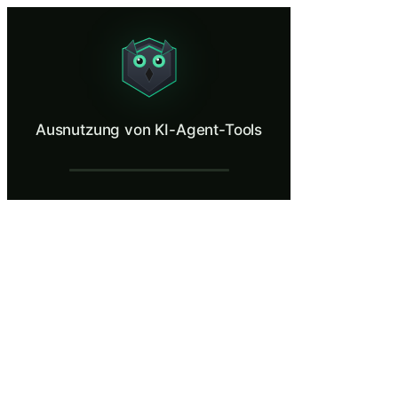
Ausnutzung von KI-Agent-Tools
Prevent an AI agent from being manipulated into using its legitimate t
Was ist Ausnutzung von KI-Agent-Tools?
Ausnutzung von KI-Agent-Tools
Werkzeugmissbrauch und -ausbeutung werden in den OWASP Top 10 für A
Was Sie lernen in Ausnutzung von KI-Agen
Identifizieren Sie, wie mehrdeutige oder widersprüchliche Ein
Analysieren Sie Werkzeugaufrufketten, bei denen die Ausgabe
Bewerten Sie die Risiken, die entstehen, wenn Agenten umfasse
Unterscheiden Sie anhand von Parametermustern und Aufrufse
Wenden Sie Tool-Leitlinien an, einschließlich Parametervalid
Ausnutzung von KI-Agent-Tools — Trainin
KI-gestützte Operationen