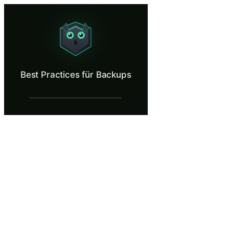
Best Practices für Backups
Build a backup plan that survives ransomware.
Was ist Best Practices für Backups?
Best Practices für Backups
Eine solide Backup-Strategie ist Ihre letzte Verteidigungslinie, we
Was Sie lernen in Best Practices für Backu
Die 3-2-1-Backup-Regel anwenden: drei Kopien wichtiger Date
Cloud-Synchronisierung und Cloud-Backup unterscheiden und v
Automatische Backups in den freigegebenen Backup-Dienst Ihre
Backup-Konfigurationen erkennen, die Daten weiterhin Ranso
Backup-Wiederherstellungen regelmäßig testen, um sicherzustell
Best Practices für Backups — Trainingssch
Ein produktiver Morgen