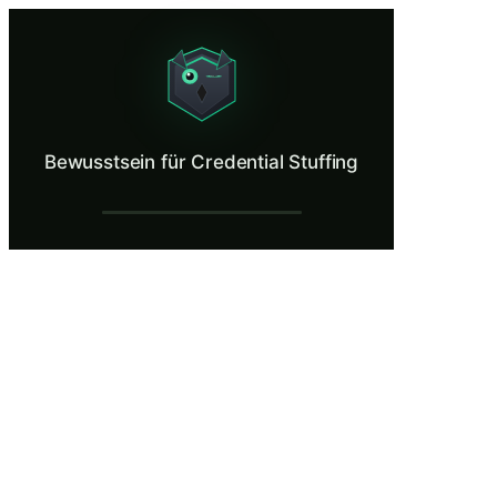
Bewusstsein für Credential Stuffing
See how breached passwords fuel automated attacks.
Was ist Bewusstsein für Credential Stuffin
Bewusstsein für Credential Stuffing
Beim Credential Stuffing handelt es sich um die automatisierte Ver
Was Sie lernen in Bewusstsein für Credenti
Erklären Sie, wie Credential-Stuffing-Angriffe funktionieren
Identifizieren Sie Anzeichen eines Credential-Stuffing-Angri
Vergleichen Sie persönliche und geschäftliche E-Mail-Adress
Reagieren Sie auf einen bestätigten Credential-Stuffing-Vorfal
Führen Sie für jedes Konto einzigartige Passwortpraktiken ein
Bewusstsein für Credential Stuffing — Trai
Willkommen bei TechNova Solutions