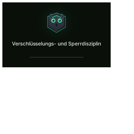
Verschlüsselungs- und Sperrdisziplin
Practice the habits that protect unattended devices.
Was ist Verschlüsselungs- und Sperrdiszipl
Verschlüsselungs- und Sperrdisziplin
Durch die Geräteverschlüsselung werden Ihre Daten in unlesbaren Code
Was Sie lernen in Verschlüsselungs- und Sp
Stellen Sie sicher, dass die vollständige Festplattenverschlüssel
Konfigurieren Sie automatische Bildschirmsperr-Timer so, dass
Erkennen Sie, was ein Angreifer erreichen kann, wenn er in wen
Wenden Sie je nach Bedrohungsstufe der jeweiligen Umgebung 
Verstehen Sie, warum Verschlüsselung und Bildschirmsperre unt
Verschlüsselungs- und Sperrdisziplin — Tr
Ein arbeitsreicher Morgen bei Cascade Financial