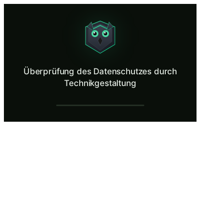
Überprüfung des Datenschutzes durch Tec
Evaluate a product feature through a privacy-first lens.
Was ist Überprüfung des Datenschutzes du
Überprüfung des Datenschutzes durch
„Privacy by Design“ ist eine DSGVO-Anforderung gemäß Artikel 25, di
Technikgestaltung
Was Sie lernen in Überprüfung des Datens
Bewerten Sie Produktfunktionen anhand der Anforderungen von
Wenden Sie die Grundsätze der Datenminimierung an, um die 
Identifizieren Sie Datenschutzrisiken in der Systemarchitektur
Gehen Sie zu Kompromissen zwischen Produktfunktionalitätsz
Empfehlen Sie technische und organisatorische Maßnahmen, die
Überprüfung des Datenschutzes durch Tech
Einführung