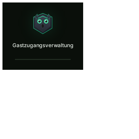
Gastzugangsverwaltung
Control what external users can reach and for how long.
Was ist Gastzugangsverwaltung?
Gastzugangsverwaltung
Durch den Gastzugriff können externe Mitarbeiter, Anbieter und Kunde
Was Sie lernen in Gastzugangsverwaltung
Führen Sie eine Prüfung des Gastzugriffs durch, um inaktive, üb
Wenden Sie zeitgebundene Zugriffsrichtlinien mit automatisch
Bestimmen Sie die Mindestberechtigungen, die für die spezifisc
Erstellen und befolgen Sie eine Offboarding-Checkliste, die d
Überwachen Sie die Aktivität von Gastkonten auf ungewöhnlic
Gastzugangsverwaltung — Trainingsschrit
Ein neuer Auftragnehmer kommt