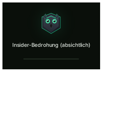
Insider-Bedrohung (absichtlich)
Recognize the warning signs of a malicious insider.
Was ist Insider-Bedrohung (absichtlich)?
Insider-Bedrohung (absichtlich)
Ein böswilliger Insider ist ein Mitarbeiter, Auftragnehmer oder Gesc
Was Sie lernen in Insider-Bedrohung (absic
Identifizieren Sie Verhaltenswarnzeichen für absichtliche Insi
Unterscheiden Sie zwischen versehentlichen Richtlinienverstöße
Melden Sie verdächtiges Insiderverhalten über geeignete Kanäle
Dokumentieren Sie beobachtete Indikatoren genau und sachlich
Verstehen Sie, warum autorisierte Benutzer im Vergleich zu ex
Insider-Bedrohung (absichtlich) — Trainin
Ein normaler Donnerstagabend