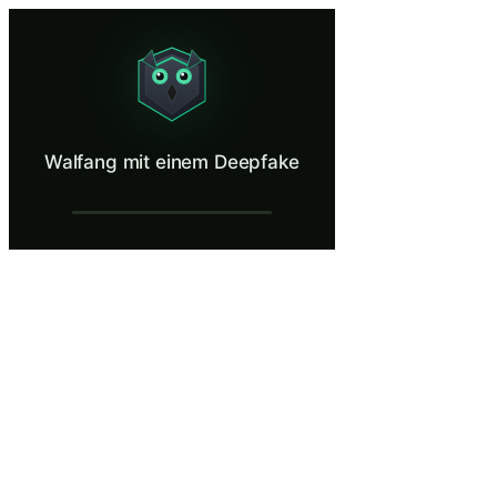
Walfang mit einem Deepfake
Spot an AI-generated executive on a video call.
Was ist Walfang mit einem Deepfake?
Walfang mit einem Deepfake
Deepfake-gestützter Walfang kombiniert die Identitätsfälschung von 
Was Sie lernen in Walfang mit einem Deep
Identifizieren Sie aktuelle visuelle und akustische Artefakt
Wenden Sie eine Out-of-Band-Verifizierung an, indem Sie die 
Implementieren Sie Verfahrenskontrollen, einschließlich vorab
Beachten Sie, dass keine Finanztransaktion ausschließlich über
Unterscheiden Sie zwischen Deepfake-Videoanrufen in Echtzei
Walfang mit einem Deepfake — Trainingss
Einführung