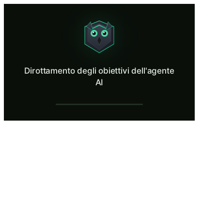
Dirottamento degli obiettivi dell'agente AI
Stop an autonomous AI agent from being redirected by a poisoned emai
Cos’è Dirottamento degli obiettivi dell'age
Dirottamento degli obiettivi dell'agente
Il dirottamento degli obiettivi è il rischio con la priorità più alta ne
AI
Cosa imparerai in Dirottamento degli obiet
Definisci il goal hijacking nel contesto degli agenti IA autonom
Identificare gli indicatori comportamentali che indicano che gli obi
Traccia la catena di attacco dall'ingestione di input avvelenati att
Valutare l'efficacia della sanificazione degli input, della separa
Applicare il principio dell'esposizione minima dei dati per limit
Dirottamento degli obiettivi dell'agente A
Ricognizione API