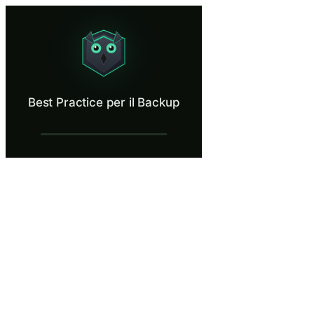
Best Practice per il Backup
Build a backup plan that survives ransomware.
Cos’è Best Practice per il Backup?
Best Practice per il Backup
Una strategia di backup adeguata e la tua ultima linea di difesa quando
Cosa imparerai in Best Practice per il Ba
Applicare la regola del backup 3-2-1 mantenendo tre copie dei da
Distinguere tra sincronizzazione cloud e backup cloud, compren
Configurare backup automatici sul servizio di backup approvato 
Riconoscere le configurazioni di backup che lasciano i dati vuln
Testare periodicamente i ripristini dei backup per confermare che
Best Practice per il Backup — Fasi della 
Una mattinata produttiva