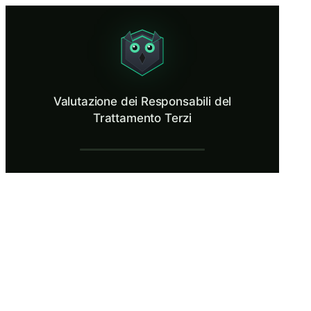
Valutazione dei Responsabili del Trattame
Evaluate a vendor's data processing controls before signing.
Cos’è Valutazione dei Responsabili del Tr
Valutazione dei Responsabili del
La valutazione dei responsabili del trattamento dati terzi è il processo
Trattamento Terzi
Cosa imparerai in Valutazione dei Respons
Valutare se un responsabile del trattamento fornisce garanzie su
Esaminare gli Accordi sul Trattamento dei Dati per le clausole rich
Valutare i meccanismi di trasferimento internazionale dei dati di 
Identificare le carenze comuni nei DPA che creano lacune di con
Costruire un framework di valutazione fornitore riutilizzabile 
Valutazione dei Responsabili del Trattame
Introduzione