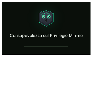
Consapevolezza sul Privilegio Minimo
Keep access to the minimum your job requires.
Cos’è Consapevolezza sul Privilegio Mini
Consapevolezza sul Privilegio Minimo
Il principio del privilegio minimo significa che ogni persona e sistema
Cosa imparerai in Consapevolezza sul Pri
Definire il principio del privilegio minimo e spiegare perché li
Condurre una revisione pratica degli accessi identificando i pe
Riconoscere i pattern di accumulo dei permessi come accessi basa
Richiedere e giustificare gli accessi attraverso flussi di approv
Collegare le pratiche di privilegio minimo alla prevenzione de
Consapevolezza sul Privilegio Minimo — F
Un ruolo in crescita