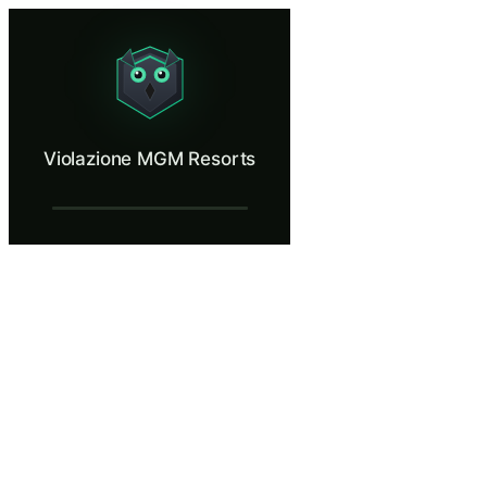
Violazione MGM Resorts
Relive the 10-minute helpdesk call that cost $100M.
Cos’è Violazione MGM Resorts?
Violazione MGM Resorts
La violazione di MGM Resorts di settembre 2023 è uno degli attacchi di 
Cosa imparerai in Violazione MGM Resor
Ricostruire l'intera catena di attacco dalla ricognizione su Li
Identificare come gli attaccanti utilizzano le informazioni pubbl
Valutare la debolezza della verifica dell'identità basata sulle co
Progettare procedure di verifica dell'identità multifattore per le 
Valutare la vulnerabilità della propria organizzazione agli attacc
Violazione MGM Resorts — Fasi della for
Introduzione: un lunedì intenso al supporto IT