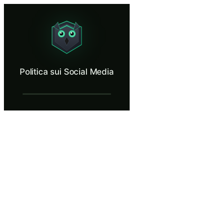
Politica sui Social Media
Learn what not to post on corporate accounts.
Cos’è Politica sui Social Media?
Politica sui Social Media
La politica sui social media della tua azienda esiste perché un singolo 
Cosa imparerai in Politica sui Social Medi
Identificare i tipi di informazioni aziendali che non dovrebbero a
Valutare i post sui social media per rischi di sicurezza operativa
Riscrivere contenuti social media per rimuovere informazioni se
Riconoscere come gli attaccanti analizzano i profili social media 
Applicare la politica sui social media della propria organizzaz
Politica sui Social Media — Fasi della for
Benvenuti a Catalyst Innovations