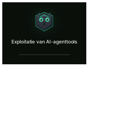
Exploitatie van AI-agenttools
Prevent an AI agent from being manipulated into using its legitimate t
Wat is Exploitatie van AI-agenttools?
Exploitatie van AI-agenttools
Misbruik en exploitatie van tools staat op de ASI02-ranglijst in de 
Wat je leert in Exploitatie van AI-agenttoo
Identificeer hoe dubbelzinnige of vijandige aanwijzingen ervoo
Analyseer tooloproepketens waarbij de output van het ene tool
Evalueer de risico's van het verlenen van brede tooltoegang a
Maak op basis van parameterpatronen en aanroepsequenties onder
Pas gereedschapsbeveiligingen toe, inclusief parametervalidati
Exploitatie van AI-agenttools — Trainings
AI-aangedreven operaties