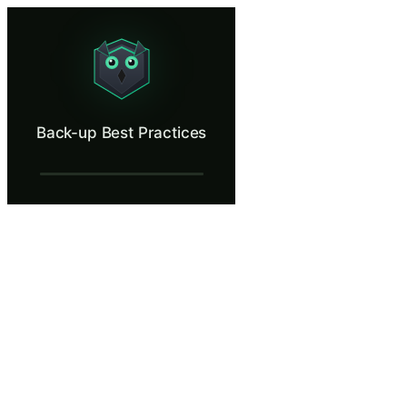
Back-up Best Practices
Build a backup plan that survives ransomware.
Wat is Back-up Best Practices?
Back-up Best Practices
Een goede back-upstrategie is uw laatste verdedigingslinie wanneer r
Wat je leert in Back-up Best Practices
Pas de 3-2-1 back-upregel toe door drie kopieën van belangrij
Herken het verschil tussen cloudsynchronisatie en cloudback-
Configureer automatische back-ups naar de goedgekeurde back-
Herken back-upconfiguraties die gegevens kwetsbaar maken vo
Test regelmatig het terugzetten van back-ups om te bevestigen 
Back-up Best Practices — Trainingsstappe
Een productieve ochtend