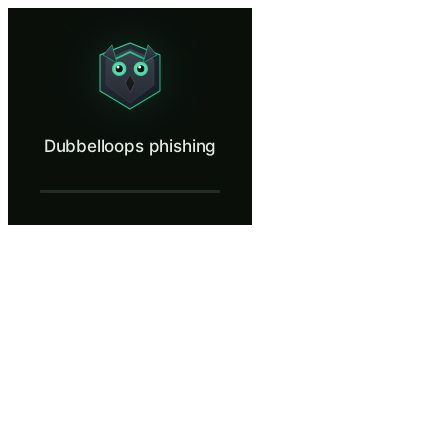
Dubbelloops phishing
Recognize the two-email trust trap.
Wat is Dubbelloops phishing?
Dubbelloops phishing
Double barrel phishing is een tweefasen aanval waarbij het eerste beri
Wat je leert in Dubbelloops phishing
Herken het tweefasen patroon van double barrel phishing waarbi
Beoordeel elke e-mail onafhankelijk, ongeacht eerdere interacti
Verifieer nieuwe externe contacten via officiële bedrijfsgidse
Identificeer cognitieve vertrouwensbias en begrijp waarom een ee
Leg uit hoe aanvallers gecompromitteerde legitieme e-mailaccou
Dubbelloops phishing — Trainingsstappen
Introductie