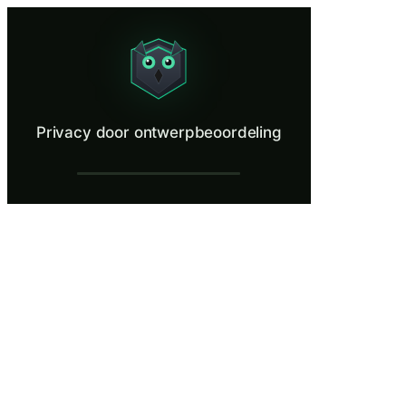
Privacy door ontwerpbeoordeling
Evaluate a product feature through a privacy-first lens.
Wat is Privacy door ontwerpbeoordeling?
Privacy door ontwerpbeoordeling
Privacy by Design is een AVG-vereiste onder artikel 25 die organisat
Wat je leert in Privacy door ontwerpbeoor
Productfuncties evalueren aan de hand van AVG-artikel 25-ver
Dataminimalisatieprincipes toepassen om de verzameling van per
Privacyrisico's in systeemarchitectuur identificeren voordat z
Afwegingen navigeren tussen productfunctionaliteitsdoelen en
Technische en organisatorische maatregelen aanbevelen die zowe
Privacy door ontwerpbeoordeling — Train
Introductie