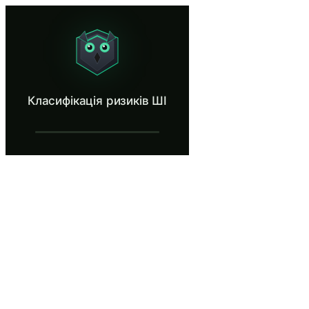
Класифікація ризиків ШІ
Classify AI systems into the correct EU AI Act risk tier.
Що таке Класифікація ризиків ШІ?
Класифікація ризиків ШІ
Дізнайтеся про чотирирівневу систему класифікації ризиків Зак
Що ви дізнаєтесь у Класифікація ризик
Визначте чотири рівні ризику, визначені Законом ЄС про
Класифікуйте системи ШІ на правильний рівень ризику на 
Визнати практику штучного інтелекту забороненою відпов
Зрозумійте категорії високого ризику Додатку III, вклю
Розрізняйте зобов’язання щодо прозорості обмеженого ри
Класифікація ризиків ШІ — Кроки нав
Чотири рівні ризику