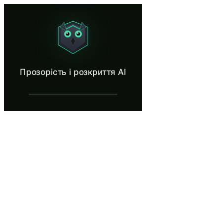
Прозорість і розкриття AI
Apply correct transparency labels to AI chatbots and AI-generated cont
Що таке Прозорість і розкриття AI?
Прозорість і розкриття AI
Закон ЄС про штучний інтелект вимагає прозорості в кожній точ
Що ви дізнаєтесь у Прозорість і розкри
Розуміти зобов’язання щодо прозорості систем штучного ін
Визначте, коли чат-боти ШІ повинні розкривати користу
Застосовуйте правильні мітки прозорості до вмісту, ство
Розрізняйте контент, створений ШІ, контент за допомого
Застосовуйте принцип пропорційності, коли участь ШІ є
Прозорість і розкриття AI — Кроки на
Стаття 50: Зобов'язання щодо прозорості