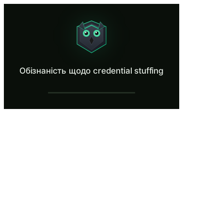
Обізнаність щодо credential stuffing
See how breached passwords fuel automated attacks.
Що таке Обізнаність щодо credential stuf
Обізнаність щодо credential stuffing
Credential stuffing — це автоматизоване використання вкрадени
Що ви дізнаєтесь у Обізнаність щодо cred
Пояснити, як працюють атаки credential stuffing та чому
Визначати ознаки атаки credential stuffing на панелях мон
Перевіряти особисті та робочі адреси електронної пошти у
Реагувати на підтверджений інцидент credential stuffing
Впроваджувати практику унікальних паролів для кожного
Обізнаність щодо credential stuffing —
Ласкаво просимо до TechNova Solutions