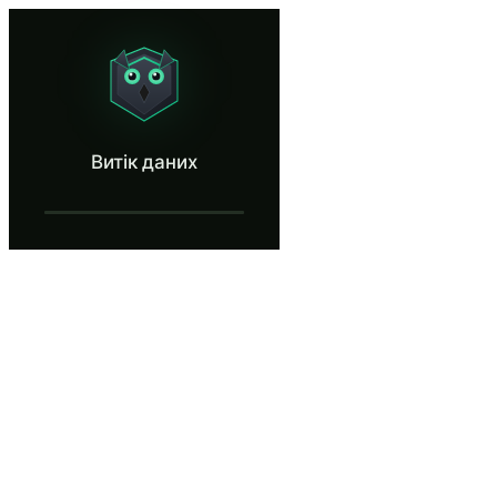
Витік даних
Stop sensitive data from leaving your org.
Що таке Витік даних?
Витік даних
Витік даних відбувається, коли конфіденційна інформація вихо
Що ви дізнаєтесь у Витік даних
Визначати найпоширеніші канали випадкового витоку дани
Очищати приховані метадані з документів, презентацій т
Застосовувати принцип найменших привілеїв при налашту
Класифікувати інформацію за рівнем чутливості та застос
Розпізнавати менш очевидні вектори витоку, включаючи в
Витік даних — Кроки навчання
вступ