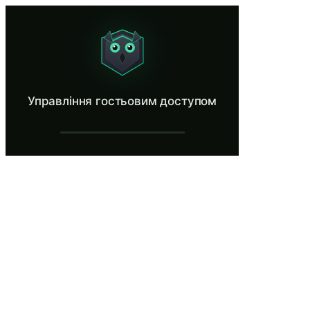
Управління гостьовим доступом
Control what external users can reach and for how long.
Що таке Управління гостьовим доступо
Управління гостьовим доступом
Гостьовий доступ дозволяє зовнішнім співробітникам, постачаль
Що ви дізнаєтесь у Управління гостьов
Проводити аудит гостьового доступу для виявлення неакт
Застосовувати політики обмеженого за часом доступу з ав
Визначати мінімальні дозволи, необхідні для конкретного
Створювати та дотримуватися контрольного списку офборд
Моніторити активність гостьових облікових записів для 
Управління гостьовим доступом — Кро
Приходить новий підрядник