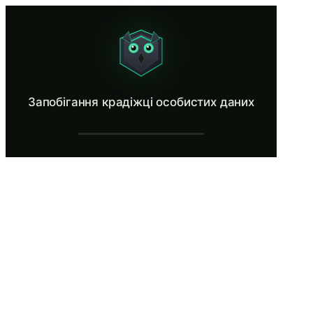
Запобігання крадіжці особистих даних
Spot identity theft tactics targeting employees.
Що таке Запобігання крадіжці особисти
Запобігання крадіжці особистих даних
Крадіжка ідентичності в середньому обходиться потерпілим у 200
Що ви дізнаєтесь у Запобігання крадіжц
Розрізняти законні комунікації від HR, бухгалтерії та слу
Застосовувати процедури верифікації перед наданням PII
Захищати персональні ідентифікаційні дані, з якими Ви ст
Повідомляти про підозрювані спроби крадіжки ідентичност
Зменшувати особисту схильність до крадіжки ідентичност
Запобігання крадіжці особистих даних
Рутинна середа