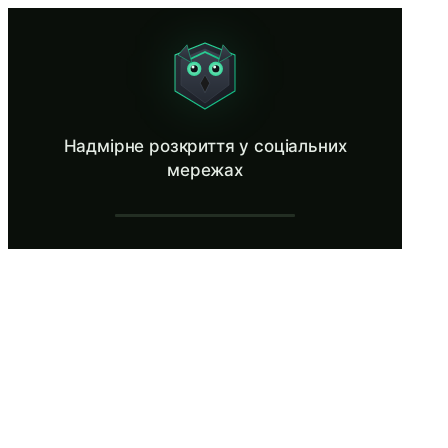
Надмірне розкриття у соціальних мере
See how attackers exploit your public profiles.
Що таке Надмірне розкриття у соціаль
Надмірне розкриття у соціальних
Надмірне розкриття у соціальних мережах є основним інструмент
мережах
Що ви дізнаєтесь у Надмірне розкриття
Визначати конкретні типи публікацій у соціальних мереж
Проводити аудит особистого цифрового сліду у LinkedIn, F
Налаштовувати параметри конфіденційності окремих плат
Пояснювати, як зловмисники використовують OSINT-технік
Розпізнавати, як корпоративні сторінки у LinkedIn, ката
Надмірне розкриття у соціальних мере
вступ