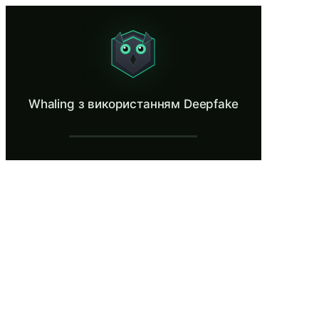
Whaling з використанням Deepfake
Spot an AI-generated executive on a video call.
Що таке Whaling з використанням Deep
Whaling з використанням Deepfake
Whaling із використанням deepfake поєднує імітацію керівників
Що ви дізнаєтесь у Whaling з використ
Визначати поточні візуальні та аудіо-артефакти deepfake
Застосовувати позасмугову верифікацію, телефонуючи на 
Впроваджувати процедурні контролі, включаючи заздалегід
Розуміти, що жодна фінансова транзакція не повинна автор
Відрізняти deepfake відеодзвінки в реальному часі від по
Whaling з використанням Deepfake — 
вступ