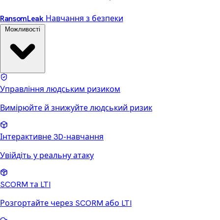
Ransom
Leak
Навчання з безпеки
Можливості
Управління людським ризиком
Вимірюйте й знижуйте людський ризик
Інтерактивне 3D-навчання
Увійдіть у реальну атаку
SCORM та LTI
Розгортайте через SCORM або LTI