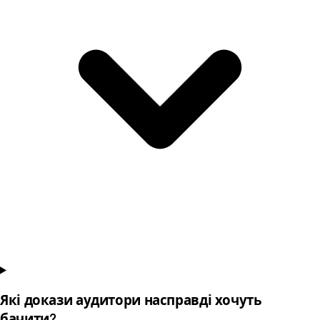
Які докази аудитори насправді хочуть
бачити?