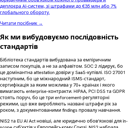
деплоєра AI-систем, зі штрафами до €35 млн або 7%
глобального обороту.
Читати посібник
→
Як ми вибудовуємо послідовність
стандартів
Бібліотека стандартів вибудована за емпіричним
записом покупців, а не за алфавітом. SOC 2 лідирує, бо
це домінантна attestation довіри у SaaS-купівлі. ISO 27001
наступним, бо це міжнародний ISMS-стандарт,
сертифікація за яким можлива у 70+ країнах і якого
вимагають enterprise-контракти. HIPAA, PCI DSS та GDPR
стоять поруч, бо це три enforcement-регуляторні
режими, що вже виробляють названі штрафи рік за
роком, з документованими findings провалу навчання.
NIS2 та EU AI Act новіші, але юридично обов’язкові для in-
scope суб’єктів у Європейському Союзі. NIS2 набрала