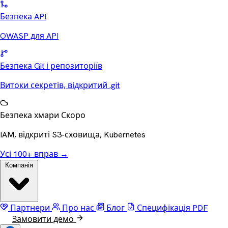
Безпека API
OWASP для API
Безпека Git і репозиторіїв
Витоки секретів, відкритий .git
Безпека хмари
Скоро
IAM, відкриті S3-сховища, Kubernetes
Усі 100+ вправ
→
Компанія
Партнери
Про нас
Блог
Специфікація
PDF
Замовити демо