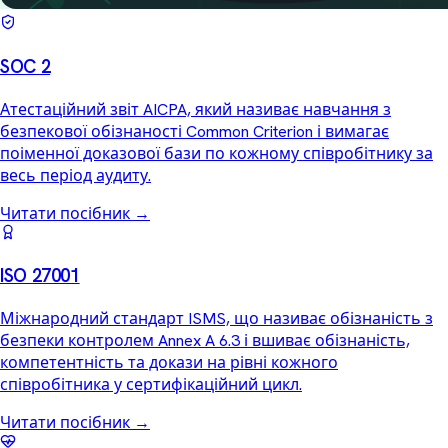
SOC 2
Атестаційний звіт AICPA, який називає навчання з
безпекової обізнаності Common Criterion і вимагає
поіменної доказової бази по кожному співробітнику за
весь період аудиту.
Читати посібник
→
ISO 27001
Міжнародний стандарт ISMS, що називає обізнаність з
безпеки контролем Annex A 6.3 і вшиває обізнаність,
компетентність та докази на рівні кожного
співробітника у сертифікаційний цикл.
Читати посібник
→