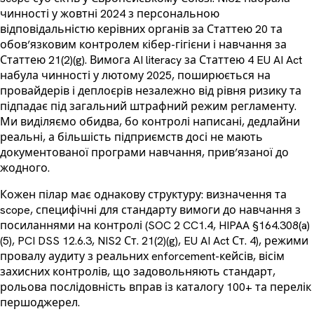
чинності у жовтні 2024 з персональною
відповідальністю керівних органів за Статтею 20 та
обов’язковим контролем кібер-гігієни і навчання за
Статтею 21(2)(g). Вимога AI literacy за Статтею 4 EU AI Act
набула чинності у лютому 2025, поширюється на
провайдерів і деплоєрів незалежно від рівня ризику та
підпадає під загальний штрафний режим регламенту.
Ми виділяємо обидва, бо контролі написані, дедлайни
реальні, а більшість підприємств досі не мають
документованої програми навчання, прив’язаної до
жодного.
Кожен пілар має однакову структуру: визначення та
scope, специфічні для стандарту вимоги до навчання з
посиланнями на контролі (SOC 2 CC1.4, HIPAA §164.308(a)
(5), PCI DSS 12.6.3, NIS2 Ст. 21(2)(g), EU AI Act Ст. 4), режими
провалу аудиту з реальних enforcement-кейсів, вісім
захисних контролів, що задовольняють стандарт,
рольова послідовність вправ із каталогу 100+ та перелік
першоджерел.