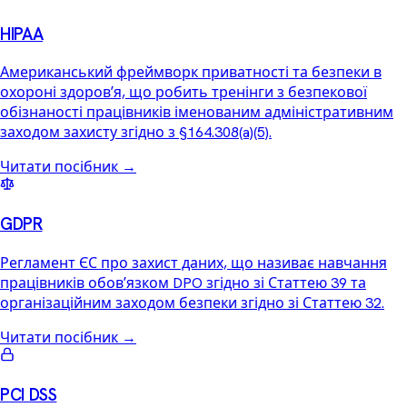
HIPAA
Американський фреймворк приватності та безпеки в
охороні здоровʼя, що робить тренінги з безпекової
обізнаності працівників іменованим адміністративним
заходом захисту згідно з §164.308(a)(5).
Читати посібник
→
GDPR
Регламент ЄС про захист даних, що називає навчання
працівників обовʼязком DPO згідно зі Статтею 39 та
організаційним заходом безпеки згідно зі Статтею 32.
Читати посібник
→
PCI DSS