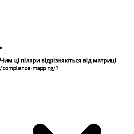
Чим ці пілари відрізняються від матриці
/compliance-mapping/?