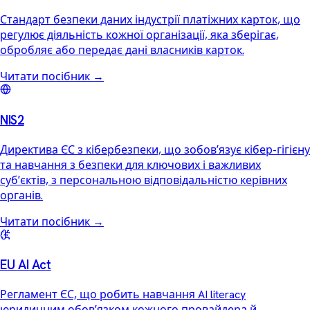
Стандарт безпеки даних індустрії платіжних карток, що
регулює діяльність кожної організації, яка зберігає,
обробляє або передає дані власників карток.
Читати посібник
→
NIS2
Директива ЄС з кібербезпеки, що зобовʼязує кібер-гігієну
та навчання з безпеки для ключових і важливих
субʼєктів, з персональною відповідальністю керівних
органів.
Читати посібник
→
EU AI Act
Регламент ЄС, що робить навчання AI literacy
юридичним обовʼязком кожного провайдера й