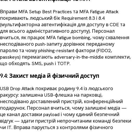
Вправи MFA Setup Best Practices та MFA Fatigue Attack
покривають людський бік Requirement 8.3 і 8.4
(мультифакторна автентифікація для доступу в CDE та
для всього адміністративного доступу). Персонал
вчиться, як працює MFA fatigue bombing, чому схвалення
несподіваного push-запиту дорівнює переданому
паролю та чому phishing-resistant фактори (FIDO2,
passkeys) перемагають adversary-in-the-middle комплекти,
що обходять SMS, push і TOTP.
9.4: Захист медіа й фізичний доступ
USB Drop Attack покриває родину 9.4 із людського
ракурсу: залишена USB-флешка на парковці,
несподівано доставлений пристрій, конференційний
подарунок. Персонал вчиться, чому залишені медіа —
це канал доставки payload і чому єдиний безпечний
відгук — здати пристрій непрочитаним команді безпеки
чи IT. Вправа парується з контролями фізичного