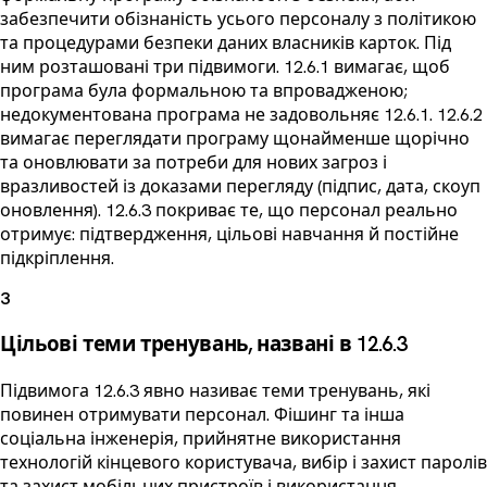
забезпечити обізнаність усього персоналу з політикою
та процедурами безпеки даних власників карток. Під
ним розташовані три підвимоги. 12.6.1 вимагає, щоб
програма була формальною та впровадженою;
недокументована програма не задовольняє 12.6.1. 12.6.2
вимагає переглядати програму щонайменше щорічно
та оновлювати за потреби для нових загроз і
вразливостей із доказами перегляду (підпис, дата, скоуп
оновлення). 12.6.3 покриває те, що персонал реально
отримує: підтвердження, цільові навчання й постійне
підкріплення.
3
Цільові теми тренувань, названі в 12.6.3
Підвимога 12.6.3 явно називає теми тренувань, які
повинен отримувати персонал. Фішинг та інша
соціальна інженерія, прийнятне використання
технологій кінцевого користувача, вибір і захист паролів
та захист мобільних пристроїв і використання