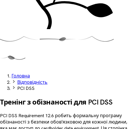
Головна
Відповідність
PCI DSS
Тренінг з обізнаності для
PCI DSS
PCI DSS Requirement 12.6 робить формальну програму
обізнаності з безпеки обовʼязковою для кожної людини,
яка має доступ до cardholder data environment. Ця сторінка