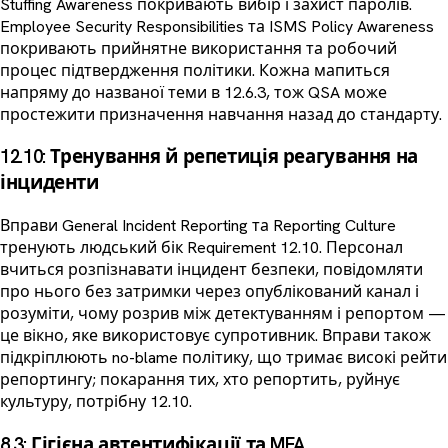
Stuffing Awareness покривають вибір і захист паролів.
Employee Security Responsibilities та ISMS Policy Awareness
покривають прийнятне використання та робочий
процес підтвердження політики. Кожна мапиться
напряму до названої теми в 12.6.3, тож QSA може
простежити призначення навчання назад до стандарту.
12.10: Тренування й репетиція реагування на
інциденти
Вправи General Incident Reporting та Reporting Culture
тренують людський бік Requirement 12.10. Персонал
вчиться розпізнавати інцидент безпеки, повідомляти
про нього без затримки через опублікований канал і
розуміти, чому розрив між детектуванням і репортом —
це вікно, яке використовує супротивник. Вправи також
підкріплюють no-blame політику, що тримає високі рейти
репортингу; покарання тих, хто репортить, руйнує
культуру, потрібну 12.10.
8.3: Гігієна автентифікації та MFA