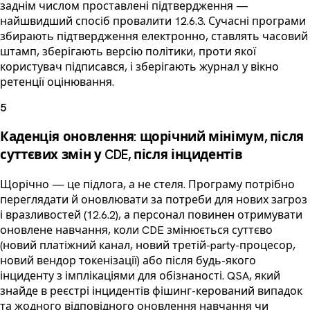
заднім числом проставлені підтвердження —
найшвидший спосіб провалити 12.6.3. Сучасні програми
збирають підтвердження електронно, ставлять часовий
штамп, зберігають версію політики, проти якої
користувач підписався, і зберігають журнал у вікно
ретенції оцінювання.
5
Каденція оновлення: щорічний мінімум, після
суттєвих змін у CDE, після інцидентів
Щорічно — це підлога, а не стеля. Програму потрібно
переглядати й оновлювати за потреби для нових загроз
і вразливостей (12.6.2), а персонал повинен отримувати
оновлене навчання, коли CDE змінюється суттєво
(новий платіжний канал, новий третій-party-процесор,
новий вендор токенізації) або після будь-якого
інциденту з імплікаціями для обізнаності. QSA, який
знайде в реєстрі інцидентів фішинг-керований випадок
та жодного відповідного оновлення навчання чи