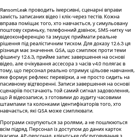
RansomLeak проводить імерсивні, сценарні вправи
замість записаних відео і клік-через тестів. Кожна
вправа поміщає того, хто навчається, у симульовану
поштову скриньку, телефонний дзвінок, SMS-нитку чи
відеоконференцію та змушує приймати реальне
рішення під реалістичним тиском. Для доказу 12.6.3 ця
різниця має значення. QSA, що сэмплює проти теми
фішингу 12.6.3, прийме запис завершення на основі
відео, але очікування ассесора з часів v4.0 полягає в
тому, що персонал реально отримує цільове навчання,
яке формує рефлекс перевірки, а не просто сидить на
пасивному відтворенні. Записи завершення на основі
сценаріїв постачають той самий сигнал задоволення,
що й відеозаписи, з готовими до аудиту часовими
штампами та колонками ідентифікаторів того, хто
навчається, які QSA може сэмплювати.
Програми скоупуються за ролями, а не пошлюються
всім підряд. Персонал із доступом до даних карток
(касири, AP-персонал, клієнтське обслуговування з