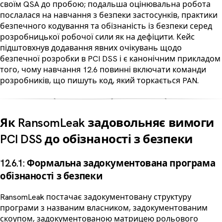
своїм QSA до пробою; подальша оцінювальна робота
послалася на навчання з безпеки застосунків, практики
безпечного кодування та обізнаність із безпеки серед
розробницької робочої сили як на дефіцити. Кейс
підштовхнув додавання явних очікувань щодо
безпечної розробки в PCI DSS і є канонічним прикладом
того, чому навчання 12.6 повинні включати команди
розробників, що пишуть код, який торкається PAN.
Як RansomLeak задовольняє вимоги
PCI DSS до обізнаності з безпеки
12.6.1: Формальна задокументована програма
обізнаності з безпеки
RansomLeak постачає задокументовану структуру
програми з названим власником, задокументованим
скоупом, задокументованою матрицею рольового