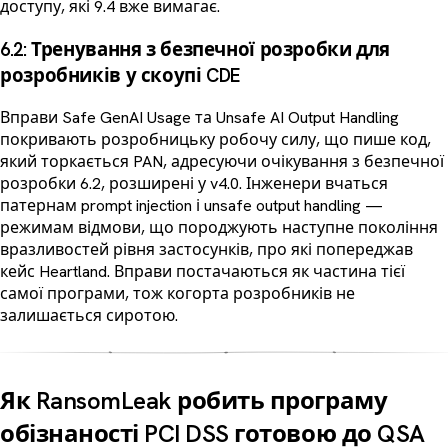
доступу, які 9.4 вже вимагає.
6.2: Тренування з безпечної розробки для
розробників у скоупі CDE
Вправи Safe GenAI Usage та Unsafe AI Output Handling
покривають розробницьку робочу силу, що пише код,
який торкається PAN, адресуючи очікування з безпечної
розробки 6.2, розширені у v4.0. Інженери вчаться
патернам prompt injection і unsafe output handling —
режимам відмови, що породжують наступне покоління
вразливостей рівня застосунків, про які попереджав
кейс Heartland. Вправи постачаються як частина тієї
самої програми, тож когорта розробників не
залишається сиротою.
Як RansomLeak робить програму
обізнаності PCI DSS готовою до QSA