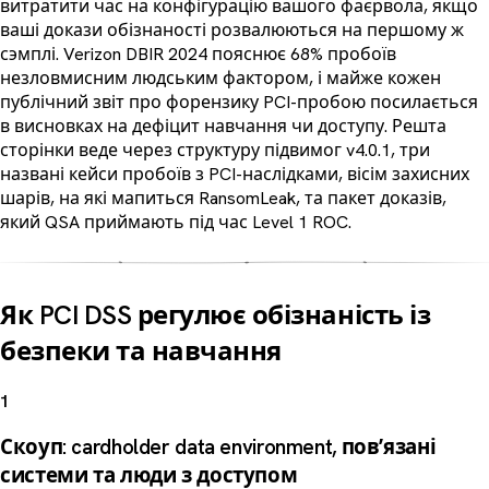
витратити час на конфігурацію вашого фаєрвола, якщо
ваші докази обізнаності розвалюються на першому ж
сэмплі. Verizon DBIR 2024 пояснює 68% пробоїв
незловмисним людським фактором, і майже кожен
публічний звіт про форензику PCI-пробою посилається
в висновках на дефіцит навчання чи доступу. Решта
сторінки веде через структуру підвимог v4.0.1, три
названі кейси пробоїв з PCI-наслідками, вісім захисних
шарів, на які мапиться RansomLeak, та пакет доказів,
який QSA приймають під час Level 1 ROC.
Як PCI DSS регулює обізнаність із
безпеки та навчання
1
Скоуп: cardholder data environment, повʼязані
системи та люди з доступом