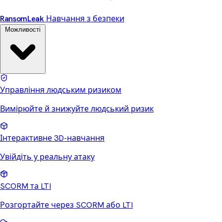
Ransom
Leak
Навчання з безпеки
Можливості
Управління людським ризиком
Вимірюйте й знижуйте людський ризик
Інтерактивне 3D-навчання
Увійдіть у реальну атаку
SCORM та LTI
Розгортайте через SCORM або LTI