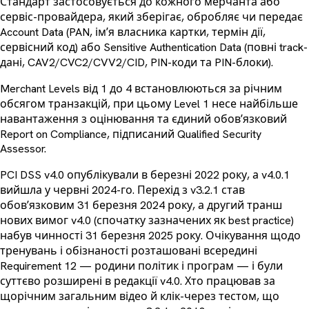
Стандарт застосовується до кожного мерчанта або
сервіс-провайдера, який зберігає, обробляє чи передає
Account Data (PAN, імʼя власника картки, термін дії,
сервісний код) або Sensitive Authentication Data (повні track-
дані, CAV2/CVC2/CVV2/CID, PIN-коди та PIN-блоки).
Merchant Levels від 1 до 4 встановлюються за річним
обсягом транзакцій, при цьому Level 1 несе найбільше
навантаження з оцінювання та єдиний обовʼязковий
Report on Compliance, підписаний Qualified Security
Assessor.
PCI DSS v4.0 опублікували в березні 2022 року, а v4.0.1
вийшла у червні 2024-го. Перехід з v3.2.1 став
обовʼязковим 31 березня 2024 року, а другий транш
нових вимог v4.0 (спочатку зазначених як best practice)
набув чинності 31 березня 2025 року. Очікування щодо
тренувань і обізнаності розташовані всередині
Requirement 12 — родини політик і програм — і були
суттєво розширені в редакції v4.0. Хто працював за
щорічним загальним відео й клік-через тестом, що