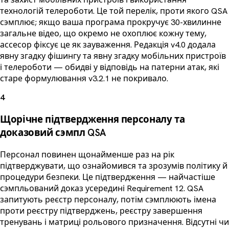
технологій телероботи. Це той перелік, проти якого QSA
сэмплює; якщо ваша програма прокручує 30-хвилинне
загальне відео, що окремо не охоплює кожну тему,
ассесор фіксує це як зауваження. Редакція v4.0 додала
явну згадку фішингу та явну згадку мобільних пристроїв
і телероботи — обидві у відповідь на патерни атак, які
старе формулювання v3.2.1 не покривало.
4
Щорічне підтвердження персоналу та
доказовий сэмпл QSA
Персонал повинен щонайменше раз на рік
підтверджувати, що ознайомився та зрозумів політику й
процедури безпеки. Це підтвердження — найчастіше
сэмпльований доказ усередині Requirement 12. QSA
запитують реєстр персоналу, потім сэмплюють імена
проти реєстру підтверджень, реєстру завершення
тренувань і матриці рольового призначення. Відсутні чи