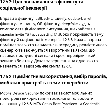
12.6.3: Цільові навчання з фішингу та
соціальної інженерії
Вправи з фішингу, callback-фішингу, double-barrel
фішингу, смішингу, QR-фішингу, deepfake-аудіо,
компрометації ділового листування, шахрайства з
calendar invite та typosquatting глибоко покривають тему
фішингу й соціальної інженерії з 12.6.3. Кожна вправа
поміщає того, хто навчається, всередину реалістичного
сценарію та закінчується зворотним звʼязком, що
називає пропущені сигнали і крок перевірки, який
зупинив би атаку. Доказ завершення на одного, хто
навчається, задовольняє сэмпл 12.6.3.
12.6.3: Прийнятне використання, вибір паролів,
мобільні пристрої та теми телероботи
Mobile Device Security покриває захист мобільних
пристроїв і використання технологій телероботи,
названих у 12.6.3. MFA Setup Best Practices та Credential