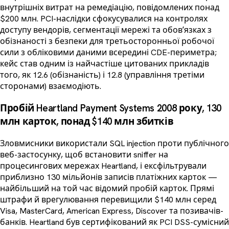
внутрішніх витрат на ремедіацію, повідомлених понад
$200 млн. PCI-наслідки сфокусувалися на контролях
доступу вендорів, сегментації мережі та обовʼязках з
обізнаності з безпеки для третьосторонньої робочої
сили з обліковими даними всередині CDE-периметра;
кейс став одним із найчастіше цитованих прикладів
того, як 12.6 (обізнаність) і 12.8 (управління третіми
сторонами) взаємодіють.
Пробій Heartland Payment Systems 2008 року, 130
млн карток, понад $140 млн збитків
Зловмисники використали SQL injection проти публічного
веб-застосунку, щоб встановити sniffer на
процесингових мережах Heartland, і ексфільтрували
приблизно 130 мільйонів записів платіжних карток —
найбільший на той час відомий пробій карток. Прямі
штрафи й врегулювання перевищили $140 млн серед
Visa, MasterCard, American Express, Discover та позивачів-
банків. Heartland був сертифікований як PCI DSS-сумісний