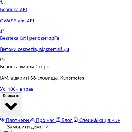
Безпека API
OWASP для API
Безпека Git і репозиторіїв
Витоки секретів, відкритий .git
Безпека хмари
Скоро
IAM, відкриті S3-сховища, Kubernetes
Усі 100+ вправ
→
Компанія
Партнери
Про нас
Блог
Специфікація
PDF
Замовити демо