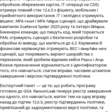
обробкою збережених карток, IT-операції на CDE)
отримує повний стек 12.6.3 з фішингу, мобільних і
прийнятного використання. IT і хелпдеск отримують
вішинг, MFA-reset і MFA fatigue сценарії, що драйвували
кампанію Scattered Spider 2023 року та патерн 0ktapus.
Інженерні команди, що пишуть код, який торкається
PAN, отримують сценарії з безпечної розробки та
обробки AI-виводу, що мапяться до 6.2. Керівники й
фінансове керівництво отримують BEC і deepfake-wire
сценарії, що покривають варіант шахрайства з
переказом, який зробили відомим кейси Pepco і Arup.
Кожне призначення журналюється з ідентифікатором
того, хто навчається, слагом вправи, часовим штампом
завершення і версією підтвердженої політики.
Експортний пакет — це те, що робить програму
готовою до QSA. RansomLeak генерує реєстр завершення
на одного, хто навчається, мапінг тем на одну вправу
назад до підтем 12.6.3, реєстр підтверджень політики,
привʼязаний до задокументованої версії політики, та