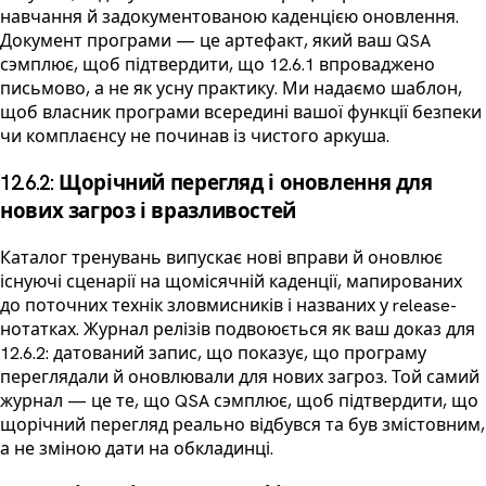
навчання й задокументованою каденцією оновлення.
Документ програми — це артефакт, який ваш QSA
сэмплює, щоб підтвердити, що 12.6.1 впроваджено
письмово, а не як усну практику. Ми надаємо шаблон,
щоб власник програми всередині вашої функції безпеки
чи комплаєнсу не починав із чистого аркуша.
12.6.2: Щорічний перегляд і оновлення для
нових загроз і вразливостей
Каталог тренувань випускає нові вправи й оновлює
існуючі сценарії на щомісячній каденції, мапированих
до поточних технік зловмисників і названих у release-
нотатках. Журнал релізів подвоюється як ваш доказ для
12.6.2: датований запис, що показує, що програму
переглядали й оновлювали для нових загроз. Той самий
журнал — це те, що QSA сэмплює, щоб підтвердити, що
щорічний перегляд реально відбувся та був змістовним,
а не зміною дати на обкладинці.