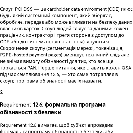
Скоуп PCI DSS — це cardholder data environment (CDE) плюс
будь-який системний компонент, який зберігає,
обробляє, передає або може впливати на безпеку даних
власників карток. Скоуп людей слідує за даними: кожен
працівник, контрактор і третя сторона з доступом до
CDE або до систем, що до нього підʼєднуються.
Скорочення скоупу (сегментація мережі, токенізація,
P2PE, hosted payment pages) зменшує технічний слід, але
не знімає вимогу обізнаності для тих, хто все ще
торкається PAN. Перше питання, яке ставить кожен QSA
під час сэмплювання 12.6, — хто саме потрапляє в
скоуп; програма обізнаності має їх назвати.
2
Requirement 12.6: формальна програма
обізнаності з безпеки
Requirement 12.6 вимагає, щоб субʼєкт впровадив
формальну програму обізнаності з безпеки, аби