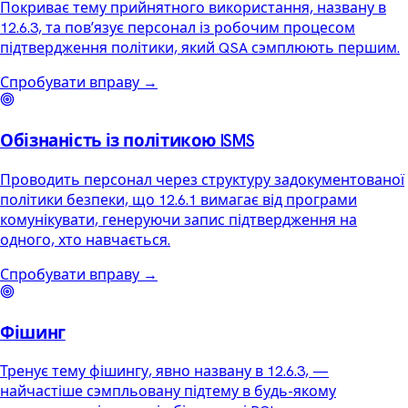
Покриває тему прийнятного використання, названу в
12.6.3, та повʼязує персонал із робочим процесом
підтвердження політики, який QSA сэмплюють першим.
Спробувати вправу
→
Обізнаність із політикою ISMS
Проводить персонал через структуру задокументованої
політики безпеки, що 12.6.1 вимагає від програми
комунікувати, генеруючи запис підтвердження на
одного, хто навчається.
Спробувати вправу
→
Фішинг
Тренує тему фішингу, явно названу в 12.6.3, —
найчастіше сэмпльовану підтему в будь-якому