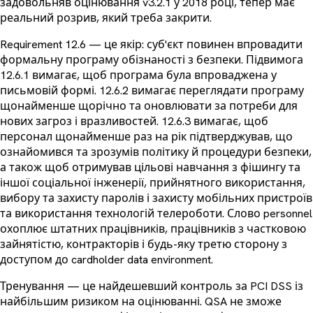
задовольняв оцінювання v3.2.1 у 2018 році, тепер має
реальний розрив, який треба закрити.
Requirement 12.6 — це якір: суб'єкт повинен впровадити
формальну програму обізнаності з безпеки. Підвимога
12.6.1 вимагає, щоб програма була впроваджена у
письмовій формі. 12.6.2 вимагає переглядати програму
щонайменше щорічно та оновлювати за потреби для
нових загроз і вразливостей. 12.6.3 вимагає, щоб
персонал щонайменше раз на рік підтверджував, що
ознайомився та зрозумів політику й процедури безпеки,
а також щоб отримував цільові навчання з фішингу та
іншої соціальної інженерії, прийнятного використання,
вибору та захисту паролів і захисту мобільних пристроїв
та використання технологій телероботи. Слово personnel
охоплює штатних працівників, працівників з частковою
зайнятістю, контракторів і будь-яку третю сторону з
доступом до cardholder data environment.
Тренування — це найдешевший контроль за PCI DSS із
найбільшим ризиком на оцінюванні. QSA не зможе