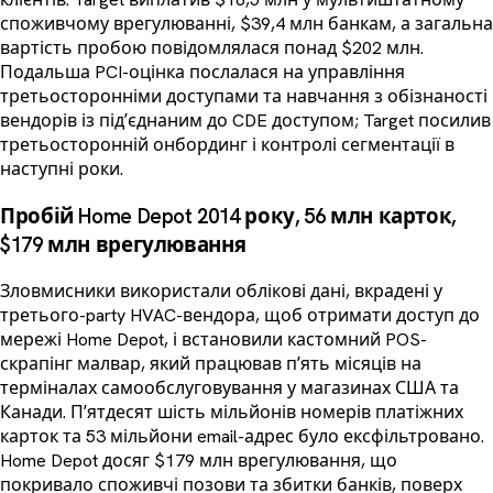
споживчому врегулюванні, $39,4 млн банкам, а загальна
вартість пробою повідомлялася понад $202 млн.
Подальша PCI-оцінка послалася на управління
третьосторонніми доступами та навчання з обізнаності
вендорів із підʼєднаним до CDE доступом; Target посилив
третьосторонній онбординг і контролі сегментації в
наступні роки.
Пробій Home Depot 2014 року, 56 млн карток,
$179 млн врегулювання
Зловмисники використали облікові дані, вкрадені у
третього-party HVAC-вендора, щоб отримати доступ до
мережі Home Depot, і встановили кастомний POS-
скрапінг малвар, який працював пʼять місяців на
терміналах самообслуговування у магазинах США та
Канади. Пʼятдесят шість мільйонів номерів платіжних
карток та 53 мільйони email-адрес було ексфільтровано.
Home Depot досяг $179 млн врегулювання, що
покривало споживчі позови та збитки банків, поверх