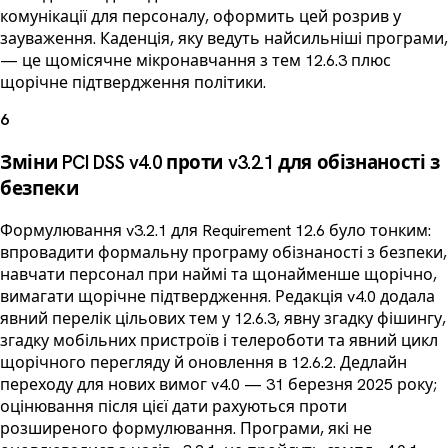
комунікації для персоналу, оформить цей розрив у
зауваження. Каденція, яку ведуть найсильніші програми,
— це щомісячне мікронавчання з тем 12.6.3 плюс
щорічне підтвердження політики.
6
Зміни PCI DSS v4.0 проти v3.2.1 для обізнаності з
безпеки
Формулювання v3.2.1 для Requirement 12.6 було тонким:
впровадити формальну програму обізнаності з безпеки,
навчати персонал при наймі та щонайменше щорічно,
вимагати щорічне підтвердження. Редакція v4.0 додала
явний перелік цільових тем у 12.6.3, явну згадку фішингу,
згадку мобільних пристроїв і телероботи та явний цикл
щорічного перегляду й оновлення в 12.6.2. Дедлайн
переходу для нових вимог v4.0 — 31 березня 2025 року;
оцінювання після цієї дати рахуються проти
розширеного формулювання. Програми, які не