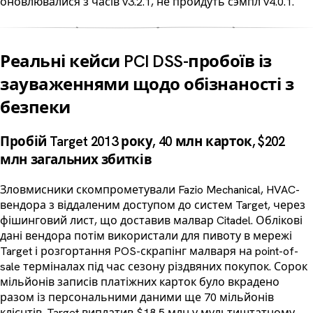
оновлювалися з часів v3.2.1, не пройдуть сэмпл v4.0.1.
Реальні кейси PCI DSS-пробоїв із
зауваженнями щодо обізнаності з
безпеки
Пробій Target 2013 року, 40 млн карток, $202
млн загальних збитків
Зловмисники скомпрометували Fazio Mechanical, HVAC-
вендора з віддаленим доступом до систем Target, через
фішинговий лист, що доставив малвар Citadel. Облікові
дані вендора потім використали для пивоту в мережі
Target і розгортання POS-скрапінг малваря на point-of-
sale терміналах під час сезону різдвяних покупок. Сорок
мільйонів записів платіжних карток було вкрадено
разом із персональними даними ще 70 мільйонів
клієнтів. Target виплатив $18,5 млн у мультиштатному