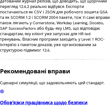
датований журнал релізів, що доводить, що щорічний
перегляд 12.6.2 реально відбувся. Експорти
постачаються як CSV і JSON для робочого зошита QSA
та як SCORM 1.2 і SCORM 2004 пакети, тож ті самі вправи
також лягають у Cornerstone, Workday Learning, Docebo,
SAP SuccessFactors або будь-яку LMS, що відповідає
стандартам, яку клієнт уже запускає для HR-led
тренувань. Власник програми заходить у Level 1 ROC-
інтервʼю з пакетом доказів, уже організованим за
структурою підвимог 12.6.
Рекомендовані вправи
Сценарні симуляції, що задовольняють цей стандарт.
Обовʼязки працівника щодо безпеки