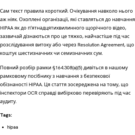
Сам текст правила короткий. Очікування навколо нього
аж ніяк. Охоплені організації, які ставляться до навчання
HIPAA як до пʼятнадцятихвилинного щорічного відео,
зазвичай дізнаються про це тяжко, найчастіше під час
розслідування витоку або через Resolution Agreement, що
коштує шестизначних чи семизначних сум.
Повний розбір рамки §164.308(a)(5) дивіться в нашому
рамковому посібнику з навчання з безпекової
обізнаності HIPAA
. Ця стаття зосереджена на тому, що
інспектори OCR справді вибірково перевіряють під час
аудиту.
Tags:
hipaa