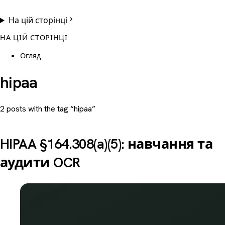
На цій сторінці
НА ЦІЙ СТОРІНЦІ
Огляд
hipaa
2 posts with the tag “hipaa”
HIPAA §164.308(a)(5): навчання та
аудити OCR