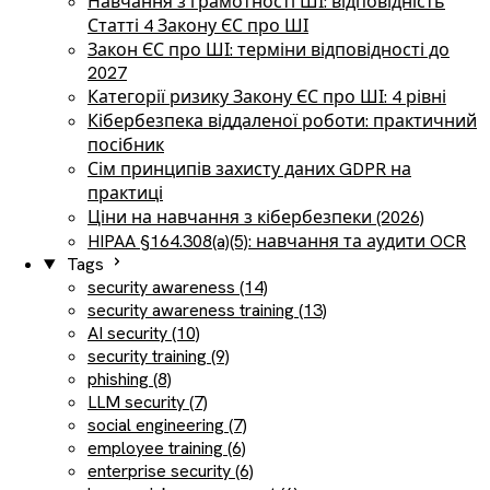
Навчання з грамотності ШІ: відповідність
Статті 4 Закону ЄС про ШІ
Закон ЄС про ШІ: терміни відповідності до
2027
Категорії ризику Закону ЄС про ШІ: 4 рівні
Кібербезпека віддаленої роботи: практичний
посібник
Сім принципів захисту даних GDPR на
практиці
Ціни на навчання з кібербезпеки (2026)
HIPAA §164.308(a)(5): навчання та аудити OCR
Tags
security awareness (14)
security awareness training (13)
AI security (10)
security training (9)
phishing (8)
LLM security (7)
social engineering (7)
employee training (6)
enterprise security (6)