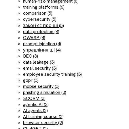
human-risk-management (6)
training platforms (6)
comparison (5)
cybersecurity (5)
закон єс про ші (5)
data protection (4)
OWASP (4)
prompt injection (4)
управління ші (4)
BEC (3)
data leakage (3)
email security (3)
employee security training (3)
gdpr (3)
mobile security (3)
phishing simulation (3)
SCORM (3)
agentic AI (2)
AI agents (2)
AI training course (2)
browser security (2)
ChatGPT (2)