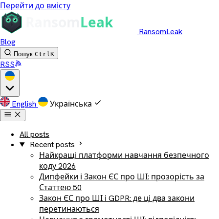
Перейти до вмісту
RansomLeak
Blog
Пошук
Ctrl
K
RSS
English
Українська
All posts
Recent posts
Найкращі платформи навчання безпечного
коду 2026
Дипфейки і Закон ЄС про ШІ: прозорість за
Статтею 50
Закон ЄС про ШІ і GDPR: де ці два закони
перетинаються