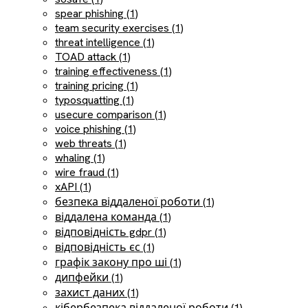
spear phishing (1)
team security exercises (1)
threat intelligence (1)
TOAD attack (1)
training effectiveness (1)
training pricing (1)
typosquatting (1)
usecure comparison (1)
voice phishing (1)
web threats (1)
whaling (1)
wire fraud (1)
xAPI (1)
безпека віддаленої роботи (1)
віддалена команда (1)
відповідність gdpr (1)
відповідність єс (1)
графік закону про ші (1)
дипфейки (1)
захист даних (1)
кібербезпека віддаленої роботи (1)