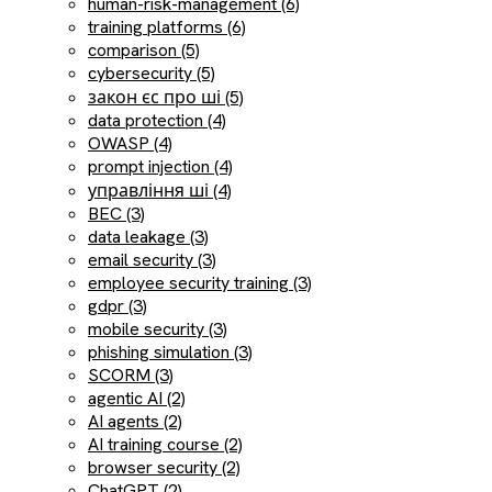
human-risk-management (6)
training platforms (6)
comparison (5)
cybersecurity (5)
закон єс про ші (5)
data protection (4)
OWASP (4)
prompt injection (4)
управління ші (4)
BEC (3)
data leakage (3)
email security (3)
employee security training (3)
gdpr (3)
mobile security (3)
phishing simulation (3)
SCORM (3)
agentic AI (2)
AI agents (2)
AI training course (2)
browser security (2)
ChatGPT (2)