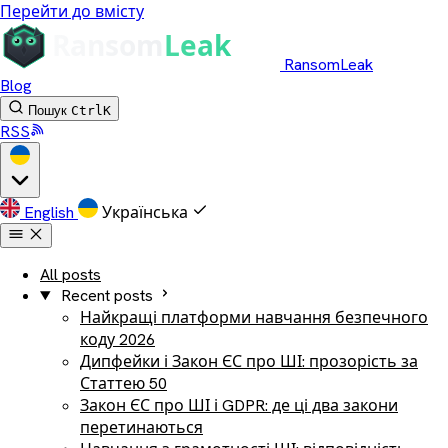
Перейти до вмісту
RansomLeak
Blog
Пошук
Ctrl
K
RSS
English
Українська
All posts
Recent posts
Найкращі платформи навчання безпечного
коду 2026
Дипфейки і Закон ЄС про ШІ: прозорість за
Статтею 50
Закон ЄС про ШІ і GDPR: де ці два закони
перетинаються