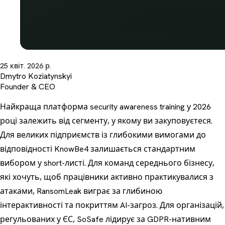
25 квіт. 2026 р.
Dmytro Koziatynskyi
Founder & CEO
Найкраща платформа security awareness training у 2026
році залежить від сегменту, у якому ви закуповуєтеся.
Для великих підприємств із глибокими вимогами до
відповідності KnowBe4 залишається стандартним
вибором у short-листі. Для команд середнього бізнесу,
які хочуть, щоб працівники активно практикувалися з
атаками, RansomLeak виграє за глибиною
інтерактивності та покриттям AI-загроз. Для організацій,
регульованих у ЄС, SoSafe лідирує за GDPR-нативним