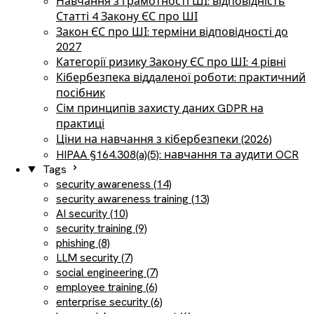
Навчання з грамотності ШІ: відповідність
Статті 4 Закону ЄС про ШІ
Закон ЄС про ШІ: терміни відповідності до
2027
Категорії ризику Закону ЄС про ШІ: 4 рівні
Кібербезпека віддаленої роботи: практичний
посібник
Сім принципів захисту даних GDPR на
практиці
Ціни на навчання з кібербезпеки (2026)
HIPAA §164.308(a)(5): навчання та аудити OCR
Tags
security awareness (14)
security awareness training (13)
AI security (10)
security training (9)
phishing (8)
LLM security (7)
social engineering (7)
employee training (6)
enterprise security (6)