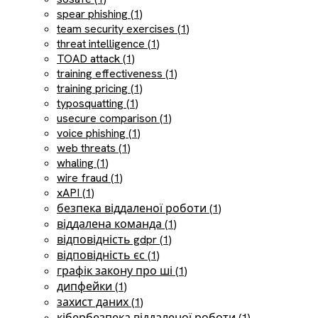
spear phishing (1)
team security exercises (1)
threat intelligence (1)
TOAD attack (1)
training effectiveness (1)
training pricing (1)
typosquatting (1)
usecure comparison (1)
voice phishing (1)
web threats (1)
whaling (1)
wire fraud (1)
xAPI (1)
безпека віддаленої роботи (1)
віддалена команда (1)
відповідність gdpr (1)
відповідність єс (1)
графік закону про ші (1)
дипфейки (1)
захист даних (1)
кібербезпека віддаленої роботи (1)