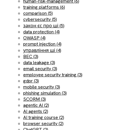
human-risk-management (6)
training platforms (6)
comparison (5)
cybersecurity (5)
закон єс про ші (5)
data protection (4)
OWASP (4)
prompt injection (4)
управління ші (4)
BEC (3)
data leakage (3)
email security (3)
employee security training (3)
gdpr (3)
mobile security (3)
phishing simulation (3)
SCORM (3)
agentic AI (2)
AI agents (2)
AI training course (2)
browser security (2)
ChatGPT (2)