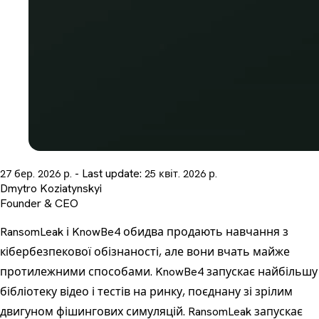
- Last update:
27 бер. 2026 р.
25 квіт. 2026 р.
Dmytro Koziatynskyi
Founder & CEO
RansomLeak і KnowBe4 обидва продають навчання з
кібербезпекової обізнаності, але вони вчать майже
протилежними способами. KnowBe4 запускає найбільшу
бібліотеку відео і тестів на ринку, поєднану зі зрілим
двигуном фішингових симуляцій. RansomLeak запускає