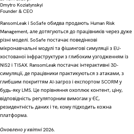
Dmytro Koziatynskyi
Founder & CEO
RansomLeak і SoSafe обидва продають Human Risk
Management, але дотягуються до працівників через дуже
різні моделі. SoSafe постачає поведінкові
мікронавчальні модулі та фішингові симуляції з EU-
хостованої інфраструктури з глибоким узгодженням із
NIS2 і TISAX. RansomLeak постачає інтерактивні 3D-
симуляції, де працівники практикуються з атаками, з
глибшим покриттям AI-загроз і експортом SCORM у
будь-яку LMS. Це порівняння охоплює контент, ціну,
відповідність регуляторним вимогам у ЄС,
резидентність даних і те, кому підходить кожна
платформа.
Оновлено у квітні 2026.