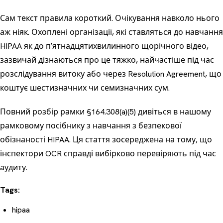
Сам текст правила короткий. Очікування навколо нього
аж ніяк. Охоплені організації, які ставляться до навчання
HIPAA як до пʼятнадцятихвилинного щорічного відео,
зазвичай дізнаються про це тяжко, найчастіше під час
розслідування витоку або через Resolution Agreement, що
коштує шестизначних чи семизначних сум.
Повний розбір рамки §164.308(a)(5) дивіться в нашому
рамковому посібнику з навчання з безпекової
обізнаності HIPAA
. Ця стаття зосереджена на тому, що
інспектори OCR справді вибірково перевіряють під час
аудиту.
Tags:
hipaa