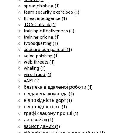
spear phishing (1)
team security exercises (1)
threat intelligence (1)
TOAD attack (1)
training effectiveness (1)
training pricing (1)
typosquatting (1)
usecure comparison (1)
voice phishing (1)
web threats (1)
whaling (1)
wire fraud (1)
xAPI (1)
безпека віддаленої роботи (1)
віддалена команда (1)
відповідність gdpr (1)
відповідність єс (1)
графік закону про ші (1)
дипфейки (1)
захист даних (1)
кібербезпека віддаленої роботи (1)