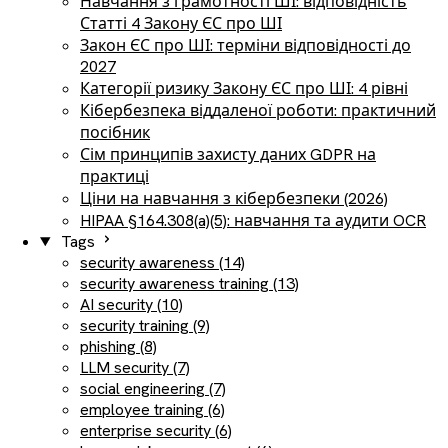
Навчання з грамотності ШІ: відповідність
Статті 4 Закону ЄС про ШІ
Закон ЄС про ШІ: терміни відповідності до
2027
Категорії ризику Закону ЄС про ШІ: 4 рівні
Кібербезпека віддаленої роботи: практичний
посібник
Сім принципів захисту даних GDPR на
практиці
Ціни на навчання з кібербезпеки (2026)
HIPAA §164.308(a)(5): навчання та аудити OCR
Tags
security awareness (14)
security awareness training (13)
AI security (10)
security training (9)
phishing (8)
LLM security (7)
social engineering (7)
employee training (6)
enterprise security (6)