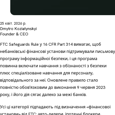
25 квіт. 2026 р.
Dmytro Koziatynskyi
Founder & CEO
FTC Safeguards Rule у 16 CFR Part 314 вимагає, щоб
небанківські фінансові установи підтримували письмову
програму інформаційної безпеки, і ця програма
повинна включати навчання з обізнаності з безпеки
плюс спеціалізоване навчання для персоналу,
відповідального за неї. Оновлене правило стало
повністю обовʼязковим до виконання 9 червня 2023
року, і його дія сягає далеко за межі банків.
Усі ці категорії підпадають під визначення «фінансової
установи» від FTC: авто-дилери, іпотечні брокери,