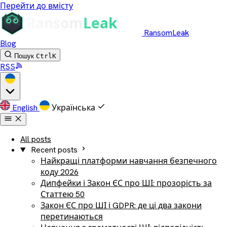
Перейти до вмісту
RansomLeak
Blog
Пошук
Ctrl
K
RSS
English
Українська
All posts
Recent posts
Найкращі платформи навчання безпечного
коду 2026
Дипфейки і Закон ЄС про ШІ: прозорість за
Статтею 50
Закон ЄС про ШІ і GDPR: де ці два закони
перетинаються