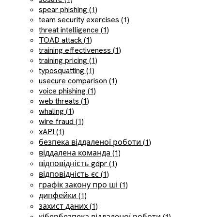
spear phishing (1)
team security exercises (1)
threat intelligence (1)
TOAD attack (1)
training effectiveness (1)
training pricing (1)
typosquatting (1)
usecure comparison (1)
voice phishing (1)
web threats (1)
whaling (1)
wire fraud (1)
xAPI (1)
безпека віддаленої роботи (1)
віддалена команда (1)
відповідність gdpr (1)
відповідність єс (1)
графік закону про ші (1)
дипфейки (1)
захист даних (1)
кібербезпека віддаленої роботи (1)