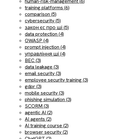
human-risk-management (6)
training platforms (6)
comparison (5)
cybersecurity (5)
закон єс про ші (5)
data protection (4)
OWASP (4)
prompt injection (4)
управління ші (4)
BEC (3)
data leakage (3)
email security (3)
employee security training (3)
gdpr (3)
mobile security (3)
phishing simulation (3)
SCORM (3)
agentic AI (2)
AI agents (2)
AI training course (2)
browser security (2)
ChatGPT (2)