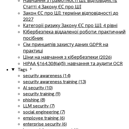
Навчання з грамотності ШІ: відповідність
Статті 4 Закону ЄС про ШІ
Закон ЄС про ШІ: терміни відповідності до
2027
Категорії ризику Закону ЄС про ШІ: 4 рівні
Кібербезпека віддаленої роботи: практичний
посібник
Сім принципів захисту даних GDPR на
практиці
Ціни на навчання з кібербезпеки (2026)
HIPAA §164.308(a)(5): навчання та аудити OCR
Tags
security awareness (14)
security awareness training (13)
AI security (10)
security training (9)
phishing (8)
LLM security (7)
social engineering (7)
employee training (6)
enterprise security (6)