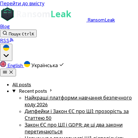
Перейти до вмісту
RansomLeak
Blog
Пошук
Ctrl
K
RSS
English
Українська
All posts
Recent posts
Найкращі платформи навчання безпечного
коду 2026
Дипфейки і Закон ЄС про ШІ: прозорість за
Статтею 50
Закон ЄС про ШІ і GDPR: де ці два закони
перетинаються