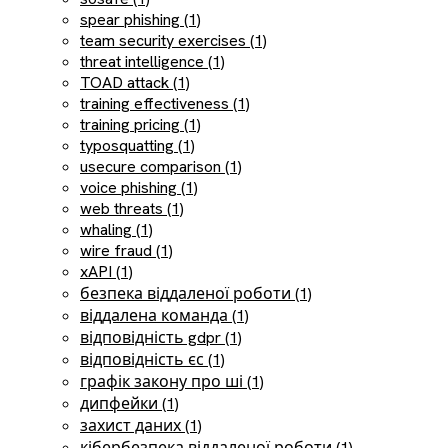
spear phishing (1)
team security exercises (1)
threat intelligence (1)
TOAD attack (1)
training effectiveness (1)
training pricing (1)
typosquatting (1)
usecure comparison (1)
voice phishing (1)
web threats (1)
whaling (1)
wire fraud (1)
xAPI (1)
безпека віддаленої роботи (1)
віддалена команда (1)
відповідність gdpr (1)
відповідність єс (1)
графік закону про ші (1)
дипфейки (1)
захист даних (1)
кібербезпека віддаленої роботи (1)