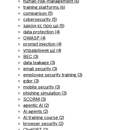
human-risk-management (6)
training platforms (6)
comparison (5)
cybersecurity (5)
закон єс про ші (5)
data protection (4)
OWASP (4)
prompt injection (4)
управління ші (4)
BEC (3)
data leakage (3)
email security (3)
employee security training (3)
gdpr (3)
mobile security (3)
phishing simulation (3)
SCORM (3)
agentic AI (2)
AI agents (2)
AI training course (2)
browser security (2)
ChatGPT (2)