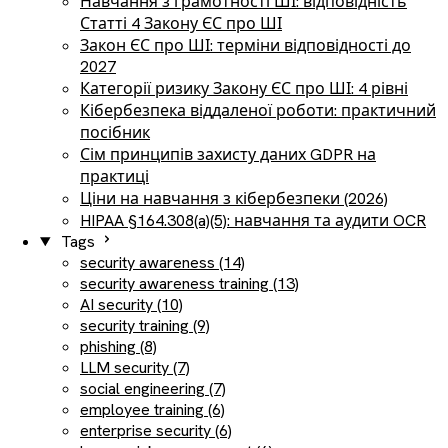
Навчання з грамотності ШІ: відповідність
Статті 4 Закону ЄС про ШІ
Закон ЄС про ШІ: терміни відповідності до
2027
Категорії ризику Закону ЄС про ШІ: 4 рівні
Кібербезпека віддаленої роботи: практичний
посібник
Сім принципів захисту даних GDPR на
практиці
Ціни на навчання з кібербезпеки (2026)
HIPAA §164.308(a)(5): навчання та аудити OCR
Tags
security awareness (14)
security awareness training (13)
AI security (10)
security training (9)
phishing (8)
LLM security (7)
social engineering (7)
employee training (6)
enterprise security (6)