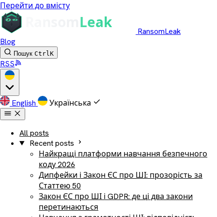
Перейти до вмісту
RansomLeak
Blog
Пошук
Ctrl
K
RSS
English
Українська
All posts
Recent posts
Найкращі платформи навчання безпечного
коду 2026
Дипфейки і Закон ЄС про ШІ: прозорість за
Статтею 50
Закон ЄС про ШІ і GDPR: де ці два закони
перетинаються