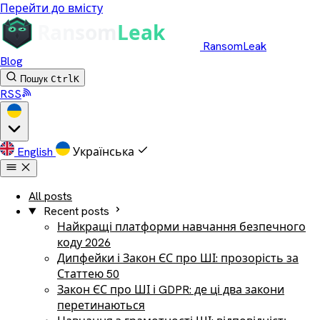
Перейти до вмісту
RansomLeak
Blog
Пошук
Ctrl
K
RSS
English
Українська
All posts
Recent posts
Найкращі платформи навчання безпечного
коду 2026
Дипфейки і Закон ЄС про ШІ: прозорість за
Статтею 50
Закон ЄС про ШІ і GDPR: де ці два закони
перетинаються