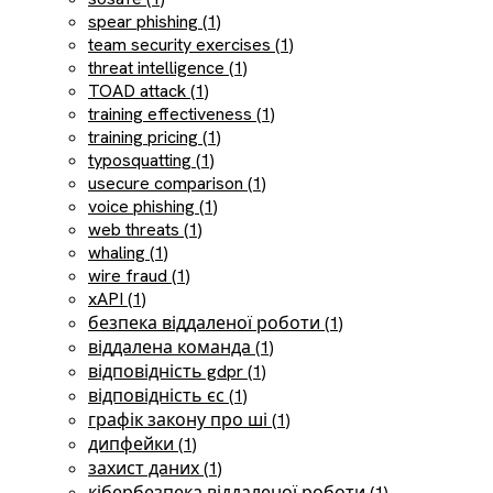
spear phishing (1)
team security exercises (1)
threat intelligence (1)
TOAD attack (1)
training effectiveness (1)
training pricing (1)
typosquatting (1)
usecure comparison (1)
voice phishing (1)
web threats (1)
whaling (1)
wire fraud (1)
xAPI (1)
безпека віддаленої роботи (1)
віддалена команда (1)
відповідність gdpr (1)
відповідність єс (1)
графік закону про ші (1)
дипфейки (1)
захист даних (1)
кібербезпека віддаленої роботи (1)