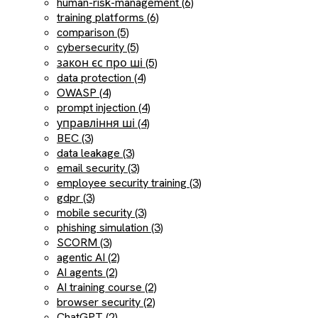
human-risk-management (6)
training platforms (6)
comparison (5)
cybersecurity (5)
закон єс про ші (5)
data protection (4)
OWASP (4)
prompt injection (4)
управління ші (4)
BEC (3)
data leakage (3)
email security (3)
employee security training (3)
gdpr (3)
mobile security (3)
phishing simulation (3)
SCORM (3)
agentic AI (2)
AI agents (2)
AI training course (2)
browser security (2)
ChatGPT (2)