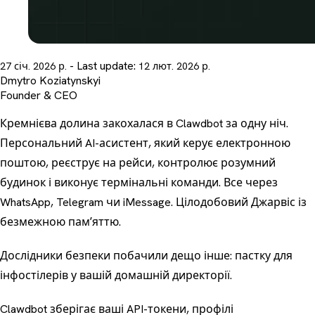
- Last update:
27 січ. 2026 р.
12 лют. 2026 р.
Dmytro Koziatynskyi
Founder & CEO
Кремнієва долина закохалася в Clawdbot за одну ніч.
Персональний AI-асистент, який керує електронною
поштою, реєструє на рейси, контролює розумний
будинок і виконує термінальні команди. Все через
WhatsApp, Telegram чи iMessage. Цілодобовий Джарвіс із
безмежною памʼяттю.
Дослідники безпеки побачили дещо інше: пастку для
інфостілерів у вашій домашній директорії.
Clawdbot зберігає ваші API-токени, профілі