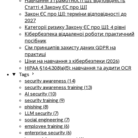
Навчання з грамотності ШІ: відповідність
Статті 4 Закону ЄС про ШІ
Закон ЄС про ШІ: терміни відповідності до
2027
Категорії ризику Закону ЄС про ШІ: 4 рівні
Кібербезпека віддаленої роботи: практичний
посібник
Сім принципів захисту даних GDPR на
практиці
Ціни на навчання з кібербезпеки (2026)
HIPAA §164.308(a)(5): навчання та аудити OCR
Tags
security awareness (14)
security awareness training (13)
AI security (10)
security training (9)
phishing (8)
LLM security (7)
social engineering (7)
employee training (6)
enterprise security (6)