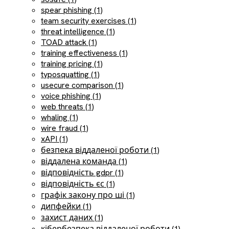
spear phishing (1)
team security exercises (1)
threat intelligence (1)
TOAD attack (1)
training effectiveness (1)
training pricing (1)
typosquatting (1)
usecure comparison (1)
voice phishing (1)
web threats (1)
whaling (1)
wire fraud (1)
xAPI (1)
безпека віддаленої роботи (1)
віддалена команда (1)
відповідність gdpr (1)
відповідність єс (1)
графік закону про ші (1)
дипфейки (1)
захист даних (1)
кібербезпека віддаленої роботи (1)