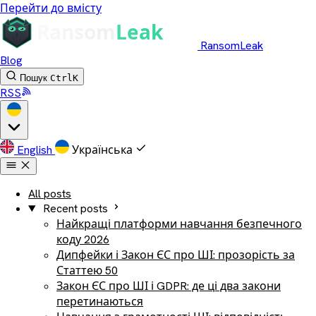
Перейти до вмісту
RansomLeak
Blog
Пошук
Ctrl
K
RSS
English
Українська
All posts
Recent posts
Найкращі платформи навчання безпечного
коду 2026
Дипфейки і Закон ЄС про ШІ: прозорість за
Статтею 50
Закон ЄС про ШІ і GDPR: де ці два закони
перетинаються