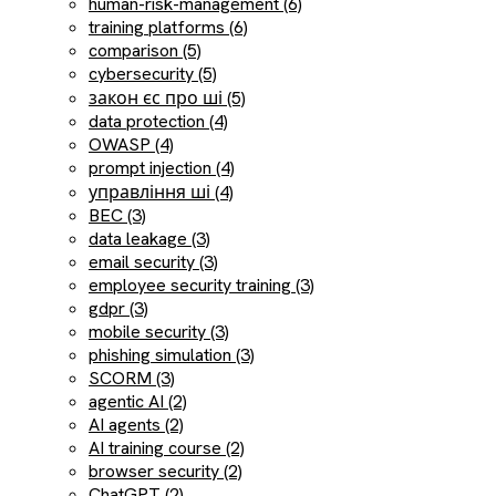
human-risk-management (6)
training platforms (6)
comparison (5)
cybersecurity (5)
закон єс про ші (5)
data protection (4)
OWASP (4)
prompt injection (4)
управління ші (4)
BEC (3)
data leakage (3)
email security (3)
employee security training (3)
gdpr (3)
mobile security (3)
phishing simulation (3)
SCORM (3)
agentic AI (2)
AI agents (2)
AI training course (2)
browser security (2)
ChatGPT (2)