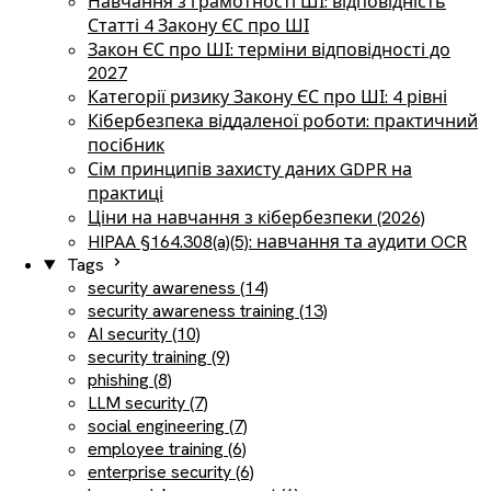
Навчання з грамотності ШІ: відповідність
Статті 4 Закону ЄС про ШІ
Закон ЄС про ШІ: терміни відповідності до
2027
Категорії ризику Закону ЄС про ШІ: 4 рівні
Кібербезпека віддаленої роботи: практичний
посібник
Сім принципів захисту даних GDPR на
практиці
Ціни на навчання з кібербезпеки (2026)
HIPAA §164.308(a)(5): навчання та аудити OCR
Tags
security awareness (14)
security awareness training (13)
AI security (10)
security training (9)
phishing (8)
LLM security (7)
social engineering (7)
employee training (6)
enterprise security (6)