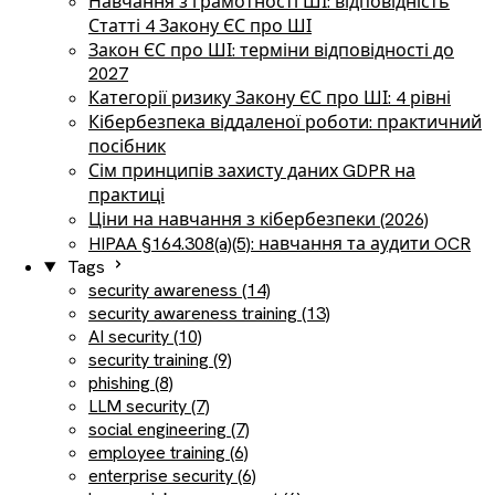
Навчання з грамотності ШІ: відповідність
Статті 4 Закону ЄС про ШІ
Закон ЄС про ШІ: терміни відповідності до
2027
Категорії ризику Закону ЄС про ШІ: 4 рівні
Кібербезпека віддаленої роботи: практичний
посібник
Сім принципів захисту даних GDPR на
практиці
Ціни на навчання з кібербезпеки (2026)
HIPAA §164.308(a)(5): навчання та аудити OCR
Tags
security awareness (14)
security awareness training (13)
AI security (10)
security training (9)
phishing (8)
LLM security (7)
social engineering (7)
employee training (6)
enterprise security (6)