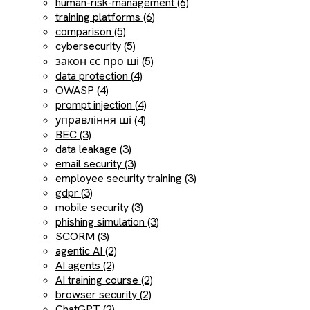
human-risk-management (6)
training platforms (6)
comparison (5)
cybersecurity (5)
закон єс про ші (5)
data protection (4)
OWASP (4)
prompt injection (4)
управління ші (4)
BEC (3)
data leakage (3)
email security (3)
employee security training (3)
gdpr (3)
mobile security (3)
phishing simulation (3)
SCORM (3)
agentic AI (2)
AI agents (2)
AI training course (2)
browser security (2)
ChatGPT (2)