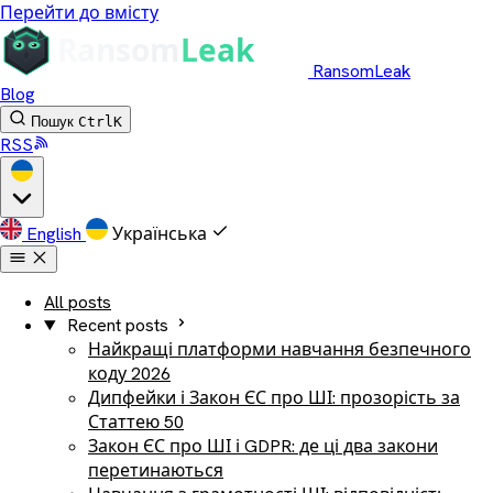
Перейти до вмісту
RansomLeak
Blog
Пошук
Ctrl
K
RSS
English
Українська
All posts
Recent posts
Найкращі платформи навчання безпечного
коду 2026
Дипфейки і Закон ЄС про ШІ: прозорість за
Статтею 50
Закон ЄС про ШІ і GDPR: де ці два закони
перетинаються