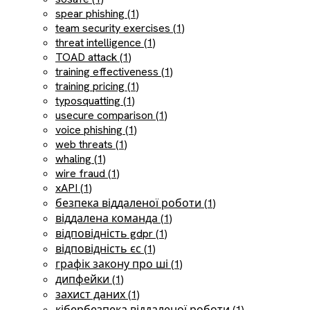
spear phishing (1)
team security exercises (1)
threat intelligence (1)
TOAD attack (1)
training effectiveness (1)
training pricing (1)
typosquatting (1)
usecure comparison (1)
voice phishing (1)
web threats (1)
whaling (1)
wire fraud (1)
xAPI (1)
безпека віддаленої роботи (1)
віддалена команда (1)
відповідність gdpr (1)
відповідність єс (1)
графік закону про ші (1)
дипфейки (1)
захист даних (1)
кібербезпека віддаленої роботи (1)