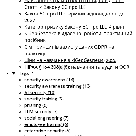
Навчання з грамотності ШІ: відповідність
Статті 4 Закону ЄС про ШІ
Закон ЄС про ШІ: терміни відповідності до
2027
Категорії ризику Закону ЄС про ШІ: 4 рівні
Кібербезпека віддаленої роботи: практичний
посібник
Сім принципів захисту даних GDPR на
практиці
Ціни на навчання з кібербезпеки (2026)
HIPAA §164.308(a)(5): навчання та аудити OCR
Tags
security awareness (14)
security awareness training (13)
AI security (10)
security training (9)
phishing (8)
LLM security (7)
social engineering (7)
employee training (6)
enterprise security (6)