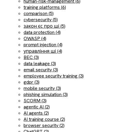
human-risk-management (6)
training platforms (6)
comparison (5)
cybersecurity (5)
закон єс про ші (5)
data protection (4)
OWASP (4)
prompt injection (4)
управління ші (4)
BEC (3)
data leakage (3)
email security (3)
employee security training (3)
gdpr (3)
mobile security (3)
phishing simulation (3)
SCORM (3)
agentic AI (2)
AI agents (2)
AI training course (2)
browser security (2)
ChatGPT (2)