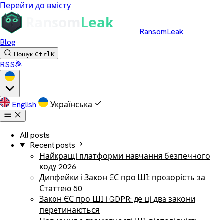
Перейти до вмісту
RansomLeak
Blog
Пошук
Ctrl
K
RSS
English
Українська
All posts
Recent posts
Найкращі платформи навчання безпечного
коду 2026
Дипфейки і Закон ЄС про ШІ: прозорість за
Статтею 50
Закон ЄС про ШІ і GDPR: де ці два закони
перетинаються