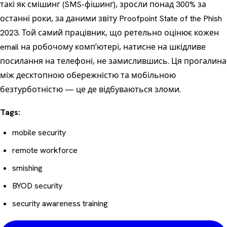
такі як
смішинг
(SMS-фішинг), зросли понад 300% за
останні роки, за даними звіту Proofpoint State of the Phish
2023. Той самий працівник, що ретельно оцінює кожен
email на робочому компʼютері, натисне на шкідливе
посилання на телефоні, не замислившись. Ця прогалина
між десктопною обережністю та мобільною
безтурботністю — це де відбуваються зломи.
Tags:
mobile security
remote workforce
smishing
BYOD security
security awareness training