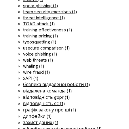
spear phishing (1)
team security exercises (1)
threat intelligence (1)
TOAD attack (1)
training effectiveness (1)
training pricing (1)
typosquatting (1)
usecure comparison (1)
voice phishing (1)
web threats (1)
whaling (1)
wire fraud (1)
xAPI (1)
безпека віддаленої роботи (1)
віддалена команда (1)
відповідність gdpr (1)
відповідність єс (1)
графік закону про ші (1)
дипфейки (1)
захист даних (1)
кібербезпека віддаленої роботи (1)