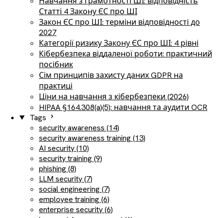
Навчання з грамотності ШІ: відповідність
Статті 4 Закону ЄС про ШІ
Закон ЄС про ШІ: терміни відповідності до
2027
Категорії ризику Закону ЄС про ШІ: 4 рівні
Кібербезпека віддаленої роботи: практичний
посібник
Сім принципів захисту даних GDPR на
практиці
Ціни на навчання з кібербезпеки (2026)
HIPAA §164.308(a)(5): навчання та аудити OCR
Tags
security awareness (14)
security awareness training (13)
AI security (10)
security training (9)
phishing (8)
LLM security (7)
social engineering (7)
employee training (6)
enterprise security (6)