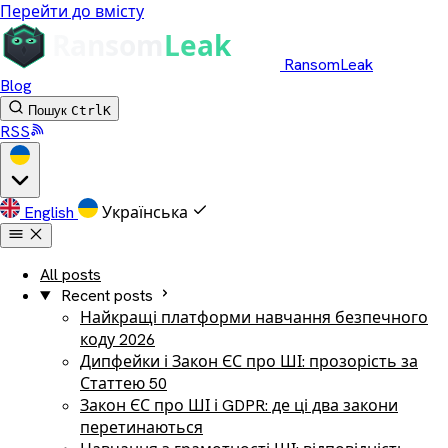
Перейти до вмісту
RansomLeak
Blog
Пошук
Ctrl
K
RSS
English
Українська
All posts
Recent posts
Найкращі платформи навчання безпечного
коду 2026
Дипфейки і Закон ЄС про ШІ: прозорість за
Статтею 50
Закон ЄС про ШІ і GDPR: де ці два закони
перетинаються