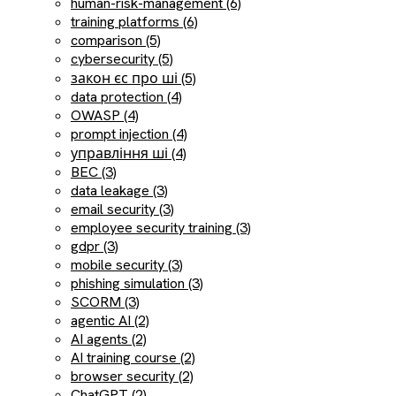
human-risk-management (6)
training platforms (6)
comparison (5)
cybersecurity (5)
закон єс про ші (5)
data protection (4)
OWASP (4)
prompt injection (4)
управління ші (4)
BEC (3)
data leakage (3)
email security (3)
employee security training (3)
gdpr (3)
mobile security (3)
phishing simulation (3)
SCORM (3)
agentic AI (2)
AI agents (2)
AI training course (2)
browser security (2)
ChatGPT (2)