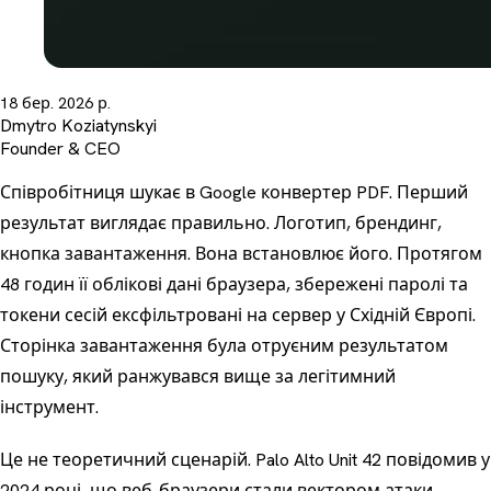
18 бер. 2026 р.
Dmytro Koziatynskyi
Founder & CEO
Співробітниця шукає в Google конвертер PDF. Перший
результат виглядає правильно. Логотип, брендинг,
кнопка завантаження. Вона встановлює його. Протягом
48 годин її облікові дані браузера, збережені паролі та
токени сесій ексфільтровані на сервер у Східній Європі.
Сторінка завантаження була
отруєним результатом
пошуку
, який ранжувався вище за легітимний
інструмент.
Це не теоретичний сценарій. Palo Alto Unit 42 повідомив у
2024 році, що веб-браузери стали вектором атаки