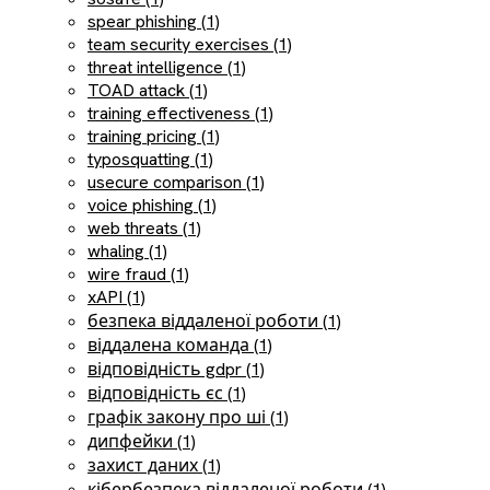
spear phishing (1)
team security exercises (1)
threat intelligence (1)
TOAD attack (1)
training effectiveness (1)
training pricing (1)
typosquatting (1)
usecure comparison (1)
voice phishing (1)
web threats (1)
whaling (1)
wire fraud (1)
xAPI (1)
безпека віддаленої роботи (1)
віддалена команда (1)
відповідність gdpr (1)
відповідність єс (1)
графік закону про ші (1)
дипфейки (1)
захист даних (1)
кібербезпека віддаленої роботи (1)