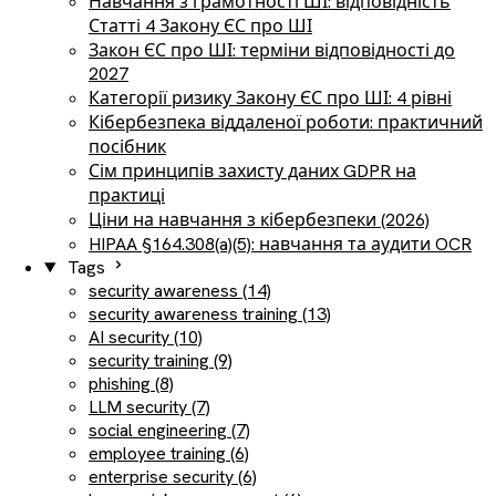
Навчання з грамотності ШІ: відповідність
Статті 4 Закону ЄС про ШІ
Закон ЄС про ШІ: терміни відповідності до
2027
Категорії ризику Закону ЄС про ШІ: 4 рівні
Кібербезпека віддаленої роботи: практичний
посібник
Сім принципів захисту даних GDPR на
практиці
Ціни на навчання з кібербезпеки (2026)
HIPAA §164.308(a)(5): навчання та аудити OCR
Tags
security awareness (14)
security awareness training (13)
AI security (10)
security training (9)
phishing (8)
LLM security (7)
social engineering (7)
employee training (6)
enterprise security (6)