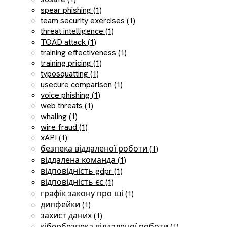
spear phishing (1)
team security exercises (1)
threat intelligence (1)
TOAD attack (1)
training effectiveness (1)
training pricing (1)
typosquatting (1)
usecure comparison (1)
voice phishing (1)
web threats (1)
whaling (1)
wire fraud (1)
xAPI (1)
безпека віддаленої роботи (1)
віддалена команда (1)
відповідність gdpr (1)
відповідність єс (1)
графік закону про ші (1)
дипфейки (1)
захист даних (1)
кібербезпека віддаленої роботи (1)