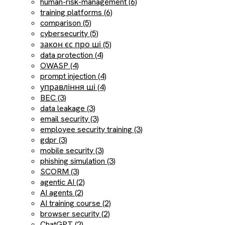
human-risk-management (6)
training platforms (6)
comparison (5)
cybersecurity (5)
закон єс про ші (5)
data protection (4)
OWASP (4)
prompt injection (4)
управління ші (4)
BEC (3)
data leakage (3)
email security (3)
employee security training (3)
gdpr (3)
mobile security (3)
phishing simulation (3)
SCORM (3)
agentic AI (2)
AI agents (2)
AI training course (2)
browser security (2)
ChatGPT (2)