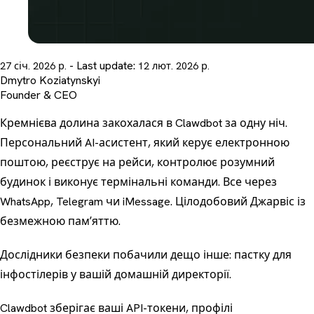
- Last update:
27 січ. 2026 р.
12 лют. 2026 р.
Dmytro Koziatynskyi
Founder & CEO
Кремнієва долина закохалася в Clawdbot за одну ніч.
Персональний AI-асистент, який керує електронною
поштою, реєструє на рейси, контролює розумний
будинок і виконує термінальні команди. Все через
WhatsApp, Telegram чи iMessage. Цілодобовий Джарвіс із
безмежною памʼяттю.
Дослідники безпеки побачили дещо інше: пастку для
інфостілерів у вашій домашній директорії.
Clawdbot зберігає ваші API-токени, профілі