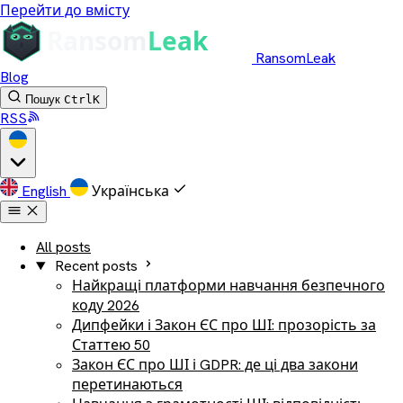
Перейти до вмісту
RansomLeak
Blog
Пошук
Ctrl
K
RSS
English
Українська
All posts
Recent posts
Найкращі платформи навчання безпечного
коду 2026
Дипфейки і Закон ЄС про ШІ: прозорість за
Статтею 50
Закон ЄС про ШІ і GDPR: де ці два закони
перетинаються