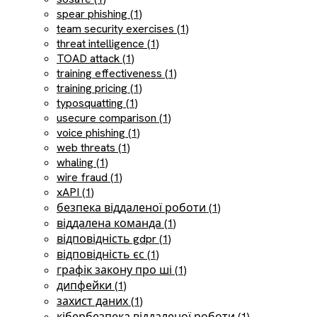
spear phishing (1)
team security exercises (1)
threat intelligence (1)
TOAD attack (1)
training effectiveness (1)
training pricing (1)
typosquatting (1)
usecure comparison (1)
voice phishing (1)
web threats (1)
whaling (1)
wire fraud (1)
xAPI (1)
безпека віддаленої роботи (1)
віддалена команда (1)
відповідність gdpr (1)
відповідність єс (1)
графік закону про ші (1)
дипфейки (1)
захист даних (1)
кібербезпека віддаленої роботи (1)