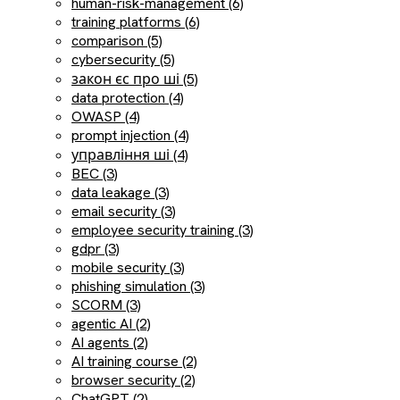
human-risk-management (6)
training platforms (6)
comparison (5)
cybersecurity (5)
закон єс про ші (5)
data protection (4)
OWASP (4)
prompt injection (4)
управління ші (4)
BEC (3)
data leakage (3)
email security (3)
employee security training (3)
gdpr (3)
mobile security (3)
phishing simulation (3)
SCORM (3)
agentic AI (2)
AI agents (2)
AI training course (2)
browser security (2)
ChatGPT (2)