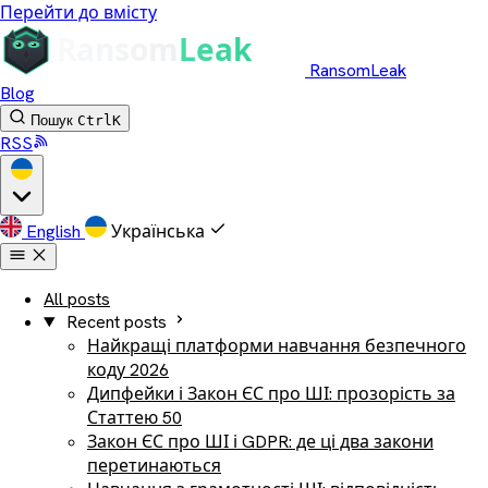
Перейти до вмісту
RansomLeak
Blog
Пошук
Ctrl
K
RSS
English
Українська
All posts
Recent posts
Найкращі платформи навчання безпечного
коду 2026
Дипфейки і Закон ЄС про ШІ: прозорість за
Статтею 50
Закон ЄС про ШІ і GDPR: де ці два закони
перетинаються