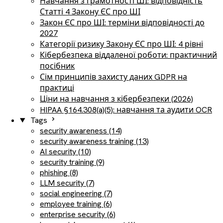
Навчання з грамотності ШІ: відповідність
Статті 4 Закону ЄС про ШІ
Закон ЄС про ШІ: терміни відповідності до
2027
Категорії ризику Закону ЄС про ШІ: 4 рівні
Кібербезпека віддаленої роботи: практичний
посібник
Сім принципів захисту даних GDPR на
практиці
Ціни на навчання з кібербезпеки (2026)
HIPAA §164.308(a)(5): навчання та аудити OCR
Tags
security awareness (14)
security awareness training (13)
AI security (10)
security training (9)
phishing (8)
LLM security (7)
social engineering (7)
employee training (6)
enterprise security (6)