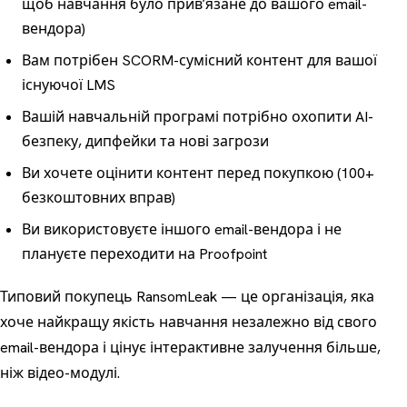
щоб навчання було привʼязане до вашого email-
вендора)
Вам потрібен SCORM-сумісний контент для вашої
існуючої LMS
Вашій навчальній програмі потрібно охопити AI-
безпеку, дипфейки та нові загрози
Ви хочете оцінити контент перед покупкою (100+
безкоштовних вправ)
Ви використовуєте іншого email-вендора і не
плануєте переходити на Proofpoint
Типовий покупець RansomLeak — це організація, яка
хоче найкращу якість навчання незалежно від свого
email-вендора і цінує інтерактивне залучення більше,
ніж відео-модулі.