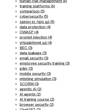
human-risk-management (6)
training platforms (6)
comparison (5)
cybersecurity (5)
закон єс про ші (5)
data protection (4)
OWASP (4)
prompt injection (4)
управління ші (4)
BEC (3)
data leakage (3)
email security (3)
employee security training (3)
gdpr (3)
mobile security (3)
phishing simulation (3)
SCORM (3)
agentic AI (2)
AI agents (2)
AI training course (2)
browser security (2)
ChatGPT (2)