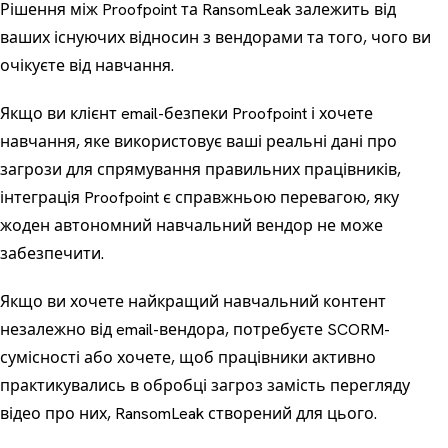
Рішення між Proofpoint та RansomLeak залежить від
ваших існуючих відносин з вендорами та того, чого ви
очікуєте від навчання.
Якщо ви клієнт email-безпеки Proofpoint і хочете
навчання, яке використовує ваші реальні дані про
загрози для спрямування правильних працівників,
інтеграція Proofpoint є справжньою перевагою, яку
жоден автономний навчальний вендор не може
забезпечити.
Якщо ви хочете найкращий навчальний контент
незалежно від email-вендора, потребуєте SCORM-
сумісності або хочете, щоб працівники активно
практикувались в обробці загроз замість перегляду
відео про них, RansomLeak створений для цього.