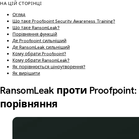
НА ЦІЙ СТОРІНЦІ
Огляд
Що таке Proofpoint Security Awareness Training?
Що таке RansomLeak?
Порівняння функцій
Де Proofpoint сильніший
Де RansomLeak сильніший
Кому обрати Proofpoint?
Кому обрати RansomLeak?
Як порівнюється ціноутворення?
Як вирішити
RansomLeak проти Proofpoint:
порівняння