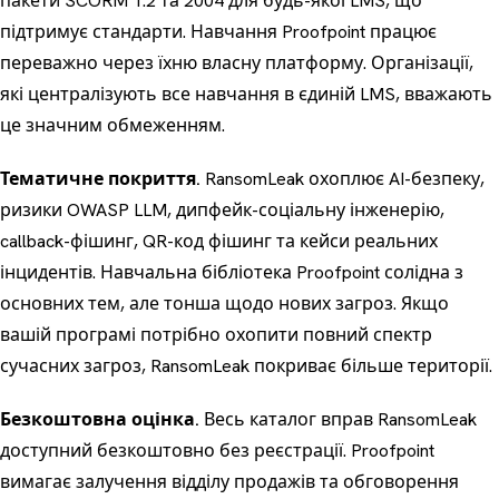
пакети SCORM 1.2 та 2004
для будь-якої LMS, що
підтримує стандарти. Навчання Proofpoint працює
переважно через їхню власну платформу. Організації,
які централізують все навчання в єдиній LMS, вважають
це значним обмеженням.
Тематичне покриття.
RansomLeak охоплює
AI-безпеку
,
ризики OWASP LLM
,
дипфейк-соціальну інженерію
,
callback-фішинг
,
QR-код фішинг
та
кейси реальних
інцидентів
. Навчальна бібліотека Proofpoint солідна з
основних тем, але тонша щодо нових загроз. Якщо
вашій програмі потрібно охопити повний спектр
сучасних загроз, RansomLeak покриває більше території.
Безкоштовна оцінка.
Весь каталог вправ
RansomLeak
доступний безкоштовно без реєстрації. Proofpoint
вимагає залучення відділу продажів та обговорення