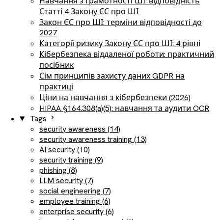
Навчання з грамотності ШІ: відповідність
Статті 4 Закону ЄС про ШІ
Закон ЄС про ШІ: терміни відповідності до
2027
Категорії ризику Закону ЄС про ШІ: 4 рівні
Кібербезпека віддаленої роботи: практичний
посібник
Сім принципів захисту даних GDPR на
практиці
Ціни на навчання з кібербезпеки (2026)
HIPAA §164.308(a)(5): навчання та аудити OCR
Tags
security awareness (14)
security awareness training (13)
AI security (10)
security training (9)
phishing (8)
LLM security (7)
social engineering (7)
employee training (6)
enterprise security (6)