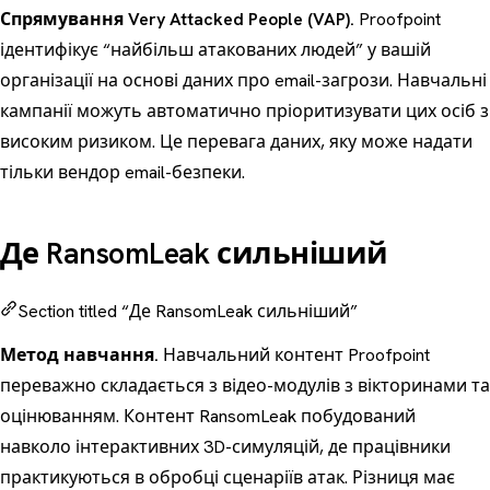
Спрямування Very Attacked People (VAP).
Proofpoint
ідентифікує “найбільш атакованих людей” у вашій
організації на основі даних про email-загрози. Навчальні
кампанії можуть автоматично пріоритизувати цих осіб з
високим ризиком. Це перевага даних, яку може надати
тільки вендор email-безпеки.
Де RansomLeak сильніший
Section titled “Де RansomLeak сильніший”
Метод навчання.
Навчальний контент Proofpoint
переважно складається з відео-модулів з вікторинами та
оцінюванням. Контент RansomLeak побудований
навколо
інтерактивних 3D-симуляцій
, де працівники
практикуються в обробці сценаріїв атак. Різниця має