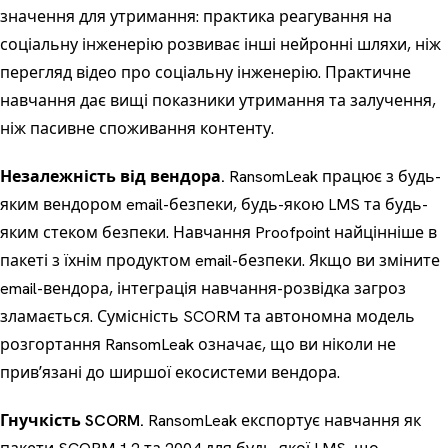
значення для утримання: практика
реагування на
соціальну інженерію
розвиває інші нейронні шляхи, ніж
перегляд відео про соціальну інженерію. Практичне
навчання дає
вищі показники утримання та залучення
,
ніж пасивне споживання контенту.
Незалежність від вендора.
RansomLeak працює з будь-
яким вендором email-безпеки, будь-якою LMS та будь-
яким стеком безпеки. Навчання Proofpoint найцінніше в
пакеті з їхнім продуктом email-безпеки. Якщо ви зміните
email-вендора, інтеграція навчання-розвідка загроз
зламається. Сумісність SCORM та автономна модель
розгортання RansomLeak означає, що ви ніколи не
привʼязані до ширшої екосистеми вендора.
Гнучкість SCORM.
RansomLeak експортує навчання як