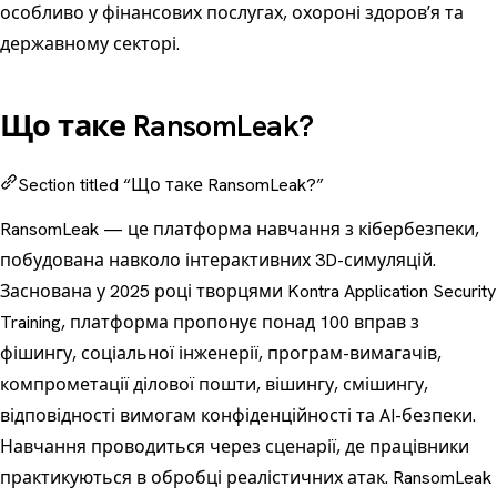
особливо у фінансових послугах, охороні здоровʼя та
державному секторі.
Що таке RansomLeak?
Section titled “Що таке RansomLeak?”
RansomLeak — це платформа навчання з кібербезпеки,
побудована навколо інтерактивних 3D-симуляцій.
Заснована у 2025 році творцями Kontra Application Security
Training, платформа пропонує понад 100 вправ з
фішингу, соціальної інженерії, програм-вимагачів,
компрометації ділової пошти, вішингу, смішингу,
відповідності вимогам конфіденційності та AI-безпеки.
Навчання проводиться через сценарії, де працівники
практикуються в обробці реалістичних атак. RansomLeak