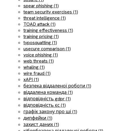
spear phishing (1)
team security exercises (1)
threat intelligence (1)
TOAD attack (1)
training effectiveness (1)
training pricing (1)
typosquatting (1)
usecure comparison (1)
voice phishing (1)
web threats (1)
whaling (1)
wire fraud (1)
xAPI (1)
безпека віддаленої роботи (1)
віддалена команда (1)
відповідність gdpr (1)
відповідність єс (1)
графік закону про ші (1)
дипфейки (1)
захист даних (1)
кібербезпека віддаленої роботи (1)