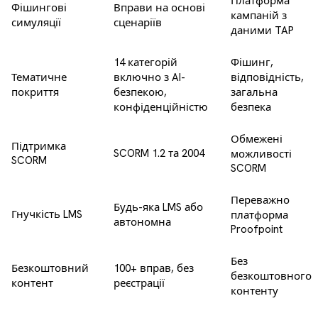
Платформа
Фішингові
Вправи на основі
кампаній з
симуляції
сценаріїв
даними TAP
14 категорій
Фішинг,
Тематичне
включно з AI-
відповідність,
покриття
безпекою,
загальна
конфіденційністю
безпека
Обмежені
Підтримка
SCORM 1.2 та 2004
можливості
SCORM
SCORM
Переважно
Будь-яка LMS або
Гнучкість LMS
платформа
автономна
Proofpoint
Без
Безкоштовний
100+ вправ, без
безкоштовного
контент
реєстрації
контенту