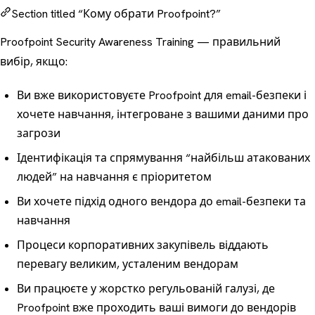
Section titled “Кому обрати Proofpoint?”
Proofpoint Security Awareness Training — правильний
вибір, якщо:
Ви вже використовуєте Proofpoint для email-безпеки і
хочете навчання, інтегроване з вашими даними про
загрози
Ідентифікація та спрямування “найбільш атакованих
людей” на навчання є пріоритетом
Ви хочете підхід одного вендора до email-безпеки та
навчання
Процеси корпоративних закупівель віддають
перевагу великим, усталеним вендорам
Ви працюєте у жорстко регульованій галузі, де
Proofpoint вже проходить ваші вимоги до вендорів