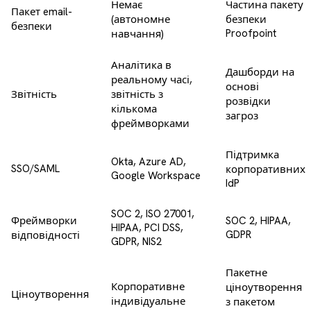
Немає
Частина пакету
Пакет email-
(автономне
безпеки
безпеки
Proofpoint
навчання)
Аналітика в
Дашборди на
реальному часі,
основі
Звітність
звітність з
розвідки
кількома
загроз
фреймворками
Підтримка
Okta, Azure AD,
SSO/SAML
корпоративних
Google Workspace
IdP
SOC 2, ISO 27001,
Фреймворки
SOC 2, HIPAA,
HIPAA, PCI DSS,
GDPR
відповідності
GDPR, NIS2
Пакетне
Корпоративне
ціноутворення
Ціноутворення
індивідуальне
з пакетом