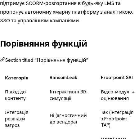
підтримує SCORM-розгортання в будь-яку LMS та
пропонує автономну хмарну платформу з аналітикою,
SSO та управлінням кампаніями.
Порівняння функцій
Section titled “Порівняння функцій”
RansomLeak
Proofpoint SAT
Категорія
Підхід до
Інтерактивні 3D-
Відео-модулі +
контенту
симуляції
оцінювання
Інтеграція
Так (інтеграція
Ні (агностичний
розвідки
з Proofpoint
до вендора)
TAP)
загроз