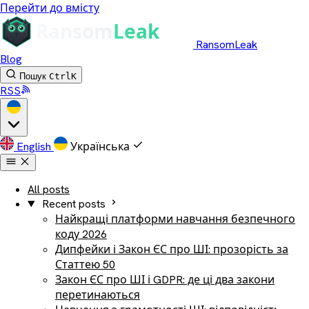
Перейти до вмісту
RansomLeak
Blog
Пошук
Ctrl
K
RSS
English
Українська
All posts
Recent posts
Найкращі платформи навчання безпечного
коду 2026
Дипфейки і Закон ЄС про ШІ: прозорість за
Статтею 50
Закон ЄС про ШІ і GDPR: де ці два закони
перетинаються